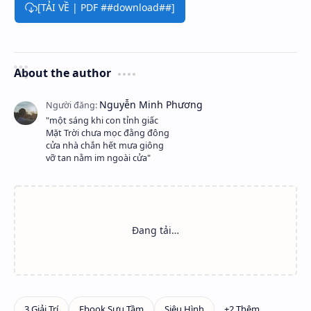
[TẢI VỀ | PDF ##download##]
About the author
"một sáng khi con tỉnh giấc
Mặt Trời chưa mọc đằng đông
cửa nhà chắn hết mưa giông
vỡ tan nằm im ngoài cửa"