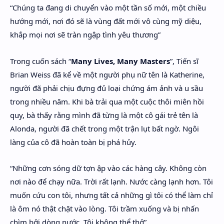
“Chúng ta đang di chuyển vào một tần số mới, một chiều
hướng mới, nơi đó sẽ là vùng đất mới vô cùng mỹ diệu,
khắp mọi nơi sẽ tràn ngập tình yêu thương”
Trong cuốn sách “
Many Lives, Many Masters
”, Tiến sĩ
Brian Weiss đã kể về một người phụ nữ tên là Katherine,
người đã phải chịu đựng đủ loại chứng ám ảnh và u sầu
trong nhiều năm. Khi bà trải qua một cuộc thôi miên hồi
quy, bà thấy rằng mình đã từng là một cô gái trẻ tên là
Alonda, người đã chết trong một trận lụt bất ngờ. Ngôi
làng của cô đã hoàn toàn bị phá hủy.
“Những cơn sóng dữ tợn ập vào các hàng cây. Không còn
nơi nào để chạy nữa. Trời rất lạnh. Nước càng lạnh hơn. Tôi
muốn cứu con tôi, nhưng tất cả những gì tôi có thể làm chỉ
là ôm nó thật chặt vào lòng. Tôi trầm xuống và bị nhấn
chìm bởi dòng nước. Tôi không thể thở”.