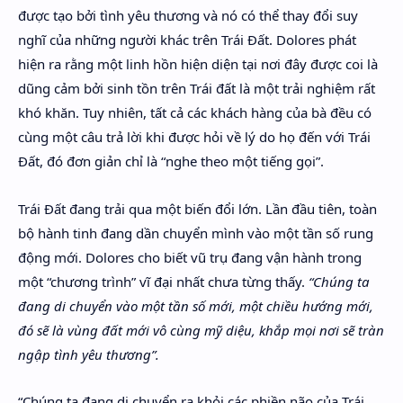
được tạo bởi tình yêu thương và nó có thể thay đổi suy
nghĩ của những người khác trên Trái Đất. Dolores phát
hiện ra rằng một linh hồn hiện diện tại nơi đây được coi là
dũng cảm bởi sinh tồn trên Trái đất là một trải nghiệm rất
khó khăn. Tuy nhiên, tất cả các khách hàng của bà đều có
cùng một câu trả lời khi được hỏi về lý do họ đến với Trái
Đất, đó đơn giản chỉ là “nghe theo một tiếng gọi”.
Trái Đất đang trải qua một biến đổi lớn. Lần đầu tiên, toàn
bộ hành tinh đang dần chuyển mình vào một tần số rung
động mới. Dolores cho biết vũ trụ đang vận hành trong
một “chương trình” vĩ đại nhất chưa từng thấy.
“Chúng ta
đang di chuyển vào một tần số mới, một chiều hướng mới,
đó sẽ là vùng đất mới vô cùng mỹ diệu, khắp mọi nơi sẽ tràn
ngập tình yêu thương”.
“Chúng ta đang di chuyển ra khỏi các phiền não của Trái