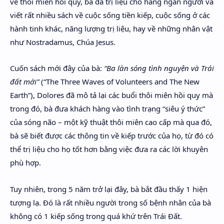
về thôi miên hồi quy, bà đã trị liệu cho hàng ngàn người và
viết rất nhiều sách về cuộc sống tiền kiếp, cuộc sống ở các
hành tinh khác, năng lượng trị liệu, hay về những nhân vật
như Nostradamus, Chúa Jesus.
Cuốn sách mới đây của bà:
“Ba làn sóng tình nguyện và Trái
đất mới”
(“The Three Waves of Volunteers and The New
Earth”), Dolores đã mô tả lại các buổi thôi miên hồi quy mà
trong đó, bà đưa khách hàng vào tình trạng “siêu ý thức”
của sóng não – một kỹ thuật thôi miên cao cấp mà qua đó,
bà sẽ biết được các thông tin về kiếp trước của họ, từ đó có
thể trị liệu cho họ tốt hơn bằng việc đưa ra các lời khuyên
phù hợp.
Tuy nhiên, trong 5 năm trở lại đây, bà bắt đầu thấy 1 hiện
tượng lạ. Đó là rất nhiều người trong số bệnh nhân của bà
không có 1 kiếp sống trong quá khứ trên Trái Đất.