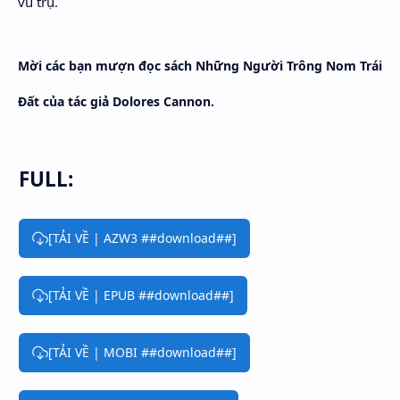
vũ trụ.
Mời các bạn mượn đọc sách Những Người Trông Nom Trái
Đất của tác giả Dolores Cannon.
FULL:
[TẢI VỀ | AZW3 ##download##]
[TẢI VỀ | EPUB ##download##]
[TẢI VỀ | MOBI ##download##]