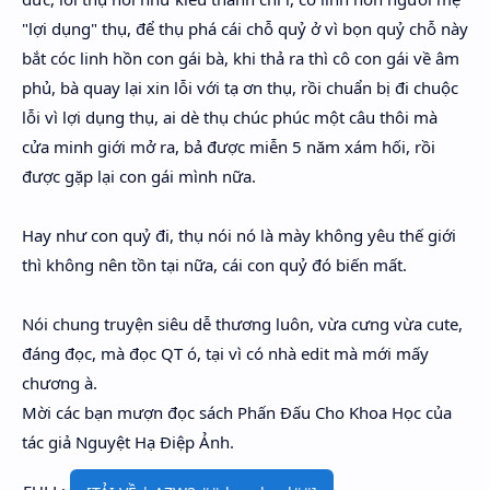
"lợi dụng" thụ, để thụ phá cái chỗ quỷ ở vì bọn quỷ chỗ này
bắt cóc linh hồn con gái bà, khi thả ra thì cô con gái về âm
phủ, bà quay lại xin lỗi với tạ ơn thụ, rồi chuẩn bị đi chuộc
lỗi vì lợi dụng thụ, ai dè thụ chúc phúc một câu thôi mà
cửa minh giới mở ra, bả được miễn 5 năm xám hối, rồi
được gặp lại con gái mình nữa.
Hay như con quỷ đi, thụ nói nó là mày không yêu thế giới
thì không nên tồn tại nữa, cái con quỷ đó biến mất.
Nói chung truyện siêu dễ thương luôn, vừa cưng vừa cute,
đáng đọc, mà đọc QT ó, tại vì có nhà edit mà mới mấy
chương à.
Mời các bạn mượn đọc sách Phấn Đấu Cho Khoa Học của
tác giả Nguyệt Hạ Điệp Ảnh.