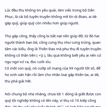
Lúc đầu thụ không tin yêu quái, làm việc trong bộ Dân
Phục, là cái bộ tuyên truyền không mê tín dị đoan, ai dè
gặp quỷ, giúp quỷ còn nhiều hơn giúp người.
Thụ gặp công, thấy công bị bắt nạt nên giúp đỡ, từ đó hai
người thành bạn bè, công cưng thụ như cưng trứng, quan
tâm các kiểu, ổng là Thiên Đạo mà phụ thụ đi tuyên truyền
không có thần tiên ( =)) ), lâu quá không biết yêu ai nên cứ
ngu ngơ vcl ra, đọc cười xỉu.
Có một con quỷ, nó cướp số mạng của 99 người tốt số, để
họ sinh oán hận rồi làm cho nhân loại gặp thiên tai, ai dè,
thụ phá giải hết.
Nói chung bộ nhẹ nhàng, chưa tới 1 dòng là gϊếŧ được con
quỷ tội nghiệp không có tên này, vì thụ có 10 kiếp công
đức, lời thụ nói như kiểu thánh chỉ í, có linh hồn người mẹ