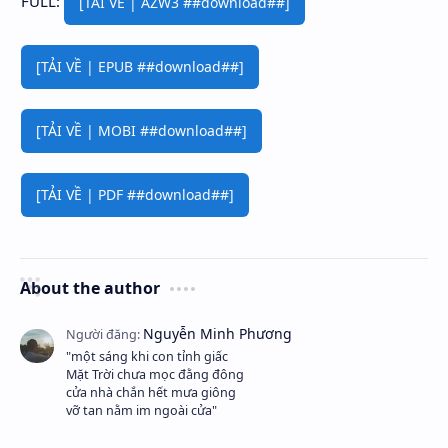
FULL:
[TẢI VỀ | AZW3 ##download##]
[TẢI VỀ | EPUB ##download##]
[TẢI VỀ | MOBI ##download##]
[TẢI VỀ | PDF ##download##]
About the author
"một sáng khi con tỉnh giấc
Mặt Trời chưa mọc đằng đông
cửa nhà chắn hết mưa giông
vỡ tan nằm im ngoài cửa"