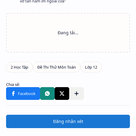
vỡ tan nằm im ngoài cửa"
Đăng nhận xét