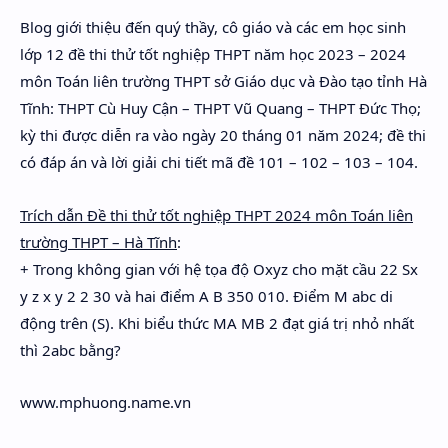
Hidden Menu
Blog giới thiệu đến quý thầy, cô giáo và các em học sinh
lớp 12 đề thi thử tốt nghiệp THPT năm học 2023 – 2024
Hidden Menu
môn Toán liên trường THPT sở Giáo dục và Đào tạo tỉnh Hà
Tĩnh: THPT Cù Huy Cận – THPT Vũ Quang – THPT Đức Thọ;
kỳ thi được diễn ra vào ngày 20 tháng 01 năm 2024; đề thi
có đáp án và lời giải chi tiết mã đề 101 – 102 – 103 – 104.
Trích dẫn Đề thi thử tốt nghiệp THPT 2024 môn Toán liên
trường THPT – Hà Tĩnh
:
+ Trong không gian với hệ tọa độ Oxyz cho mặt cầu 22 Sx
y z x y 2 2 30 và hai điểm A B 350 010. Điểm M abc di
động trên (S). Khi biểu thức MA MB 2 đạt giá trị nhỏ nhất
thì 2abc bằng?
www.mphuong.name.vn