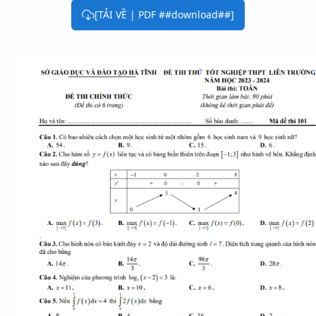
[TẢI VỀ | PDF ##download##]