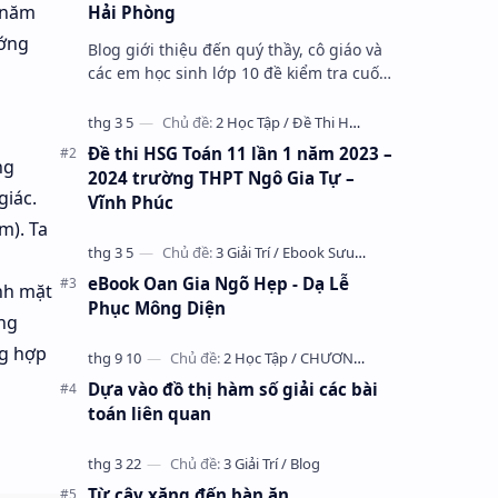
1 năm
Hải Phòng
ướng
Blog giới thiệu đến quý thầy, cô giáo và
các em học sinh lớp 10 đề kiểm tra cuối
học kỳ 1 môn Toán 10 năm học 2023 –
2024 trường THPT Nhữ Văn Lan, th…
Đề thi HSG Toán 11 lần 1 năm 2023 –
ng
2024 trường THPT Ngô Gia Tự –
giác.
Vĩnh Phúc
m). Ta
eBook Oan Gia Ngõ Hẹp - Dạ Lễ
ảnh mặt
Phục Mông Diện
ờng
ng hợp
Dựa vào đồ thị hàm số giải các bài
toán liên quan
Từ cây xăng đến bàn ăn