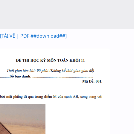
[TẢI VỀ | PDF ##download##]