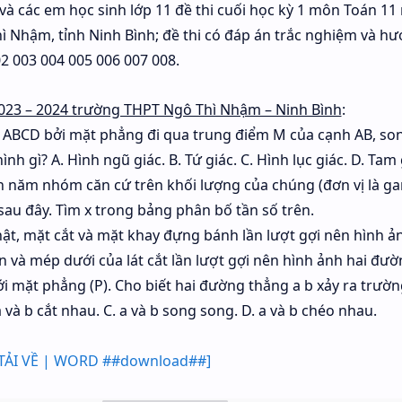
o và các em học sinh lớp 11 đề thi cuối học kỳ 1 môn Toán 1
 Nhậm, tỉnh Ninh Bình; đề thi có đáp án trắc nghiệm và h
2 003 004 005 006 007 008.
2023 – 2024 trường THPT Ngô Thì Nhậm – Ninh Bình
:
 là ABCD bởi mặt phẳng đi qua trung điểm M của cạnh AB, so
ình gì? A. Hình ngũ giác. B. Tứ giác. C. Hình lục giác. D. Tam 
 năm nhóm căn cứ trên khối lượng của chúng (đơn vị là ga
u đây. Tìm x trong bảng phân bố tần số trên.
hật, mặt cắt và mặt khay đựng bánh lần lượt gợi nên hình 
 và mép dưới của lát cắt lần lượt gợi nên hình ảnh hai đư
ới mặt phẳng (P). Cho biết hai đường thẳng a b xảy ra trườ
và b cắt nhau. C. a và b song song. D. a và b chéo nhau.
[TẢI VỀ | WORD ##download##]