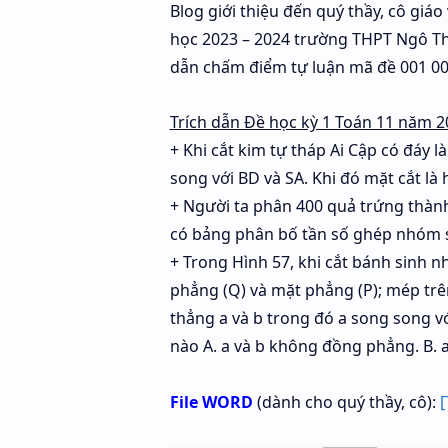
Blog giới thiệu đến quý thầy, cô giá
học 2023 – 2024 trường THPT Ngô Thì
dẫn chấm điểm tự luận mã đề 001 00
Trích dẫn Đề học kỳ 1 Toán 11 năm 
+ Khi cắt kim tự tháp Ai Cập có đáy
song với BD và SA. Khi đó mặt cắt là h
+ Người ta phân 400 quả trứng thành
có bảng phân bố tần số ghép nhóm sa
+ Trong Hình 57, khi cắt bánh sinh n
phẳng (Q) và mặt phẳng (P); mép trên
thẳng a và b trong đó a song song v
nào A. a và b không đồng phẳng. B. a 
File WORD
(dành cho quý thầy, cô):