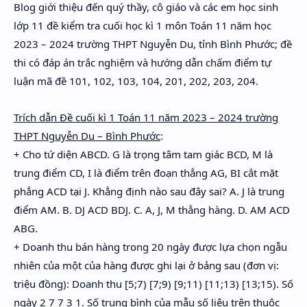
Blog giới thiệu đến quý thầy, cô giáo và các em học sinh
Hidden Menu
lớp 11 đề kiểm tra cuối học kì 1 môn Toán 11 năm học
Hidden Menu
2023 – 2024 trường THPT Nguyễn Du, tỉnh Bình Phước; đề
thi có đáp án trắc nghiệm và hướng dẫn chấm điểm tự
luận mã đề 101, 102, 103, 104, 201, 202, 203, 204.
Trích dẫn Đề cuối kì 1 Toán 11 năm 2023 – 2024 trường
THPT Nguyễn Du – Bình Phước
:
+ Cho tứ diện ABCD. G là trọng tâm tam giác BCD, M là
trung điểm CD, I là điểm trên đoạn thẳng AG, BI cắt mặt
phẳng ACD tại J. Khẳng định nào sau đây sai? A. J là trung
điểm AM. B. DJ ACD BDJ. C. A, J, M thẳng hàng. D. AM ACD
ABG.
+ Doanh thu bán hàng trong 20 ngày được lựa chọn ngẫu
nhiên của một của hàng được ghi lại ở bảng sau (đơn vị:
triệu đồng): Doanh thu [5;7) [7;9) [9;11) [11;13) [13;15). Số
ngày 2 7 7 3 1. Số trung bình của mẫu số liệu trên thuộc