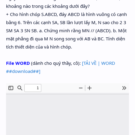
khoảng nào trong các khoảng dưới đây?
+ Cho hình chóp S.ABCD, đáy ABCD là hình vuông có cạnh
bằng 6. Trên các cạnh SA, SB lần lượt lấy M, N sao cho 2 3
SM SA 3 SN SB. a. Chứng minh rằng MN // (ABCD). b. Một
mặt phẳng đi qua M N song song với AB và BC. Tính diện
tích thiết diện của và hình chóp.
File WORD
(dành cho quý thầy, cô):
[TẢI VỀ | WORD
##download##]