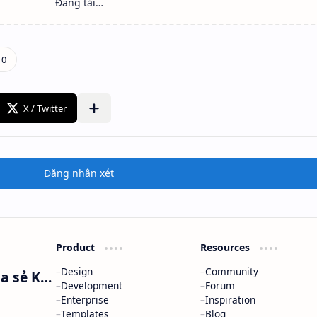
Đăng nhận xét
Product
Resources
Design
Community
Nguyễn Minh Phương - Blog Chia sẻ Kiến thức Chứng khoán & Tài liệu Toán học
Development
Forum
Enterprise
Inspiration
Templates
Blog