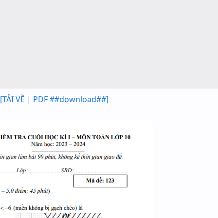
[TẢI VỀ | PDF ##download##]