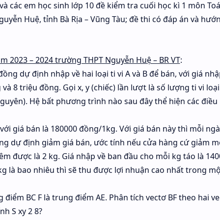
 và các em học sinh lớp 10 đề kiểm tra cuối học kì 1 môn To
yễn Huệ, tỉnh Bà Rịa – Vũng Tàu; đề thi có đáp án và hướ
 năm 2023 – 2024 trường THPT Nguyễn Huệ – BR VT
:
ồng dự định nhập về hai loại ti vi A và B để bán, với giá nhậ
và 8 triệu đồng. Gọi x, y (chiếc) lần lượt là số lượng ti vi loại
nguyên). Hệ bất phương trình nào sau đây thể hiện các điều 
ới giá bán là 180000 đồng/1kg. Với giá bán này thì mỗi ng
ng dự định giảm giá bán, ước tính nếu cửa hàng cứ giảm m
hêm được là 2 kg. Giá nhập về ban đầu cho mỗi kg táo là 14
g là bao nhiêu thì sẽ thu được lợi nhuận cao nhất trong mộ
 điểm BC F là trung điểm AE. Phân tích vectơ BF theo hai v
nh S xy 2 8?