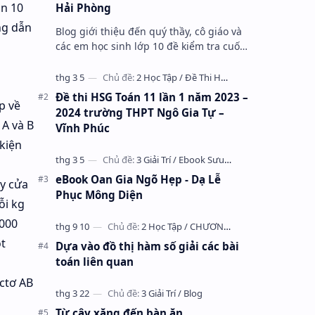
án 10
Hải Phòng
ng dẫn
Blog giới thiệu đến quý thầy, cô giáo và
các em học sinh lớp 10 đề kiểm tra cuối
học kỳ 1 môn Toán 10 năm học 2023 –
2024 trường THPT Nhữ Văn Lan, th…
Đề thi HSG Toán 11 lần 1 năm 2023 –
p về
2024 trường THPT Ngô Gia Tự –
 A và B
Vĩnh Phúc
kiện
eBook Oan Gia Ngõ Hẹp - Dạ Lễ
ày cửa
Phục Mông Diện
ỗi kg
0000
t
Dựa vào đồ thị hàm số giải các bài
toán liên quan
ectơ AB
Từ cây xăng đến bàn ăn