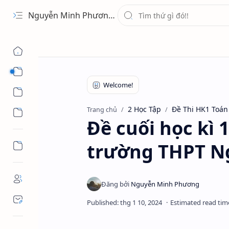
Nguyễn Minh Phương - Blog Chia sẻ Kiến thức Chứng khoán & Tài liệu Toán học
1 Ứng Dụng
2 Học Tập
2 Học Tập
Đề Thi HK1 Toán
Trang chủ
3 Giải Trí
Đề cuối học kì 
trường THPT N