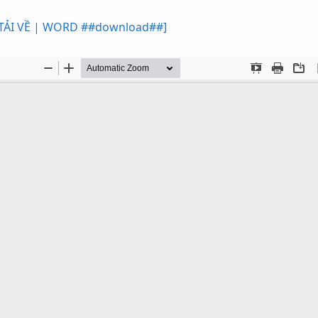
[TẢI VỀ | WORD ##download##]