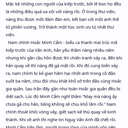
Mặc kệ những con người của kiếp trước, bởi lẽ bọn họ đều
là những điều quá xa xôi với nàng rồi. Ở trong thư viện,
nàng thu được một đám đàn em, kết bạn với một anh thế
tử phiên vương. Trở thành một học sinh ưu tú nhất thư
viện.
Nam chính Hoắc Minh Cẩm - biểu ca thanh mai trúc mã
kiếp trước của Vân Anh, hắn yêu thầm nàng nhiều năm
nhưng khi gần cầu hôn được thì chiến tranh xảy ra, đến khi
hắn quay về thì nàng đã gả mất rồi. Khi đó cung biến xảy
ra, nam chính bị kẻ gian hãm hại nhốt anh trong cô đảo
suốt ba năm, chịu đói chịu khát khổ sở trên đảo cùng Hoắc
gia quân. Sau trận đấy gần như toàn Hoắc gia quân đều bị
diệt sạch. Lúc đó Minh Cẩm nghĩ thầm “May mà nàng ấy
chưa gả cho hắn, bằng không sẽ chịu khổ lắm rồi.” Nam
chính thoát khỏi vòng vây, giết sạch kẻ thù quay về kinh
thành. Khi về anh thì nghe tin Nguỵ Vân Anh đã chết rồi.
Minh Cẩm hận lắm, người trong lòng của mình vốn nên