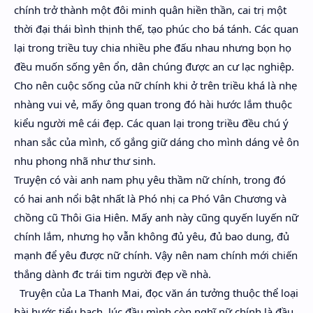
chính trở thành một đôi minh quân hiền thần, cai trị một
thời đại thái bình thịnh thế, tạo phúc cho bá tánh. Các quan
lại trong triều tuy chia nhiều phe đấu nhau nhưng bọn họ
đều muốn sống yên ổn, dân chúng được an cư lạc nghiệp.
Cho nên cuộc sống của nữ chính khi ở trên triều khá là nhẹ
nhàng vui vẻ, mấy ông quan trong đó hài hước lắm thuộc
kiểu người mê cái đẹp. Các quan lại trong triều đều chú ý
nhan sắc của mình, cố gắng giữ dáng cho mình dáng vẻ ôn
nhu phong nhã như thư sinh.
Truyện có vài anh nam phụ yêu thầm nữ chính, trong đó
có hai anh nổi bật nhất là Phó nhị ca Phó Vân Chương và
chồng cũ Thôi Gia Hiên. Mấy anh này cũng quyến luyến nữ
chính lắm, nhưng họ vẫn không đủ yêu, đủ bao dung, đủ
mạnh để yêu được nữ chính. Vậy nên nam chính mới chiến
thắng dành đc trái tim người đẹp về nhà.
Truyện của La Thanh Mai, đọc văn án tưởng thuộc thể loại
hài hước tiểu bạch, lúc đầu mình còn nghĩ nữ chính là đầu