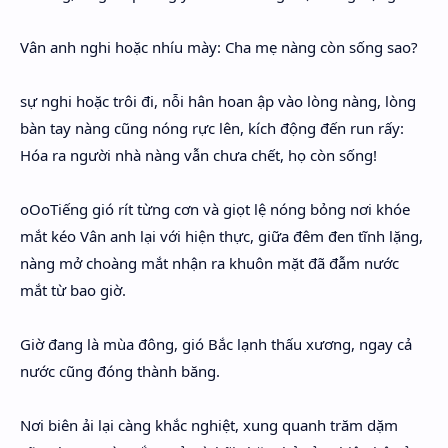
Vân anh nghi hoặc nhíu mày: Cha mẹ nàng còn sống sao?
sự nghi hoặc trôi đi, nỗi hân hoan ập vào lòng nàng, lòng
bàn tay nàng cũng nóng rực lên, kích động đến run rấy:
Hóa ra người nhà nàng vẫn chưa chết, họ còn sống!
oOoTiếng gió rít từng cơn và giọt lệ nóng bỏng nơi khóe
mắt kéo Vân anh lại với hiện thực, giữa đêm đen tĩnh lặng,
nàng mở choàng mắt nhận ra khuôn mặt đã đẫm nước
mắt từ bao giờ.
Giờ đang là mùa đông, gió Bắc lạnh thấu xương, ngay cả
nước cũng đóng thành băng.
Nơi biên ải lại càng khắc nghiệt, xung quanh trăm dặm