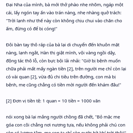
Đại Nha của mình, bà mới thở phào nhẹ nhõm, ngáp một
cái, lấy ngón tay ấn vào trán nàng, nhẹ nhàng quở trách:
"Trời lạnh như thế này còn không chịu chui vào chăn cho
ấm, đừng có để bị cóng!"
Đôi bàn tay thô ráp của bà lại di chuyển đến khuôn mặt
nàng, lạnh ngắt, Hàn thị giật mình, vội vàng ngồi dậy,
động tác thô lỗ, còn bực bội lải nhải: "Giờ bị bệnh muốn
chữa phải mất mấy ngàn tiền [2], trên người mẹ chỉ còn lại
có vài quan [2], vừa đủ chi tiêu trên đường, con mà bị
bệnh, mẹ cũng chẳng có tiền mời người đến khám đâu!"
[2] Đơn vị tiền tệ: 1 quan = 10 tiền = 1000 văn
nói xong bà lại mắng người chồng đã chết, "Bỏ mặc mẹ
góa con côi chẳng nơi nương tựa, nếu không phải chú con
còn có lương tâm, mẹ con ta chỉ còn nước hít khí trời thôi!"