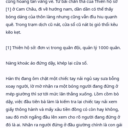
cũng hoang tàn vắng vẻ. Từ bãi chăn thả của Thiên hộ sở
[1] ở Cam Châu, đi về hướng nam, dần dần có thể thấy
bóng dáng của thôn làng nhưng cũng vẫn đìu hiu quạnh
quẽ. Trong trạm dịch cũ nát, cửa sổ cũ nát bị gió thổi kêu
kẽo kẹt.
[1] Thiên hộ sở: đơn vị trong quân đội, quản lý 1000 quân.
Nàng khoác áo đứng dậy, khép lại cửa sổ.
Hàn thị đang ôm chặt một chiếc tay nải ngủ say sưa bỗng
xoay người, lờ mờ nhận ra một bóng người đang đứng ở
mép giường thì sợ tới mức lăn thẳng xuống. Lồm cồm bò
dậy, việc đầu tiên bà làm là kiếm tra lại chiếc tay nải xem
giấy thông hành và mấy xâu tiền đồng có còn hay không,
sau đó mới ngẩng đầu lên xem cho rõ người đang đứng ở
đó là ai. Nhận ra người đứng ở đầu giường chính là con gái