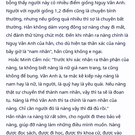
bỗng thấy người này có nhiều điểm giống Nguỵ Vân Anh.
Người với người giống 1,2 điểm cũng là chuyện bình
thường, nhưng nếu giống quá nhiều thì sợ là chuyện bất
thường. Hắn không dám vọng động sợ nàng chạy đi mất,
chỉ đành thử từng chút một. Đến khi nhận ra nàng chính là
Nguỵ Vân Anh của hắn, cho dù hiện tại thân xác của nàng
bây giờ là “nam nhân”, hắn cũng không e ngại.
Hoắc Minh Cẩm nói: “Trước khi xác nhận ra thân phận của
nàng, ta không biết nàng là nữ giả nam trang, ta cũng
không để bụng. Vân Anh à, ta mặc kệ kiếp này nàng là
nam hay là nữ, là người, là quỷ hay là yêu quái. Nếu nàng
thật sự chuyển thế thành nam nhân, vậy thì ta sẽ là đoạn
tụ. Nàng là Phó Vân Anh thì ta chính là nam nhân của
nàng. Chỉ cần người đó là nàng vậy thì đã đủ rồi.”
Hắn nhận ra nàng từ rất sớm, cho người đi theo bảo vệ
nàng, giúp đỡ nàng làm những điều mình muốn. Nàng
được đọc sách, được đi học, được thi khoa cử, được vào