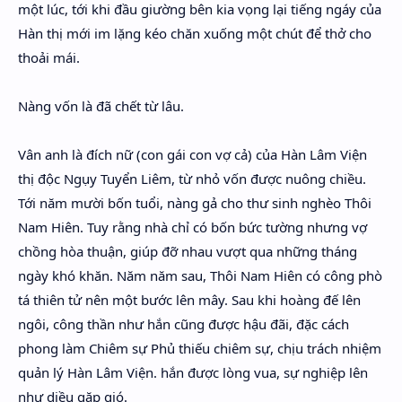
một lúc, tới khi đầu giường bên kia vọng lại tiếng ngáy của
Hàn thị mới im lặng kéo chăn xuống một chút để thở cho
thoải mái.
Nàng vốn là đã chết từ lâu.
Vân anh là đích nữ (con gái con vợ cả) của Hàn Lâm Viện
thị độc Ngụy Tuyển Liêm, từ nhỏ vốn được nuông chiều.
Tới năm mười bốn tuổi, nàng gả cho thư sinh nghèo Thôi
Nam Hiên. Tuy rằng nhà chỉ có bốn bức tường nhưng vợ
chồng hòa thuận, giúp đỡ nhau vượt qua những tháng
ngày khó khăn. Năm năm sau, Thôi Nam Hiên có công phò
tá thiên tử nên một bước lên mây. Sau khi hoàng đế lên
ngôi, công thần như hắn cũng được hậu đãi, đặc cách
phong làm Chiêm sự Phủ thiếu chiêm sự, chịu trách nhiệm
quản lý Hàn Lâm Viện. hắn được lòng vua, sự nghiệp lên
như diều gặp gió.