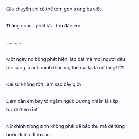
Hidden Menu
Câu chuyện chỉ có thể tóm gọn trong ba việc
Hidden Menu
Thăng quan - phát tài - thu đàn em
............
Một ngày nọ bỗng phát hiện, lão đại mà mọi người đều
tôn sùng là anh minh thần võ, thế mà lại là nữ lang???!!!
Đại sự không tốt! Làm sao bây giờ?
Đám đàn em bày tỏ ngậm ngùi: Đương nhiên là tiếp
tục đi theo rồi!
Nữ chính trọng sinh không phải để báo thù mà để từng
bước đi lên đỉnh cao.