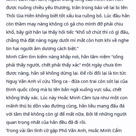
được nuông chiều yêu thương, trân trọng bảo vệ lại bị tên
Thôi Gia Hiên không biết tốt xấu kia ruồng bỏ. Lúc đầu hắn
còn thầm may nàng không có gả cho mình đỡ phải chịu
khổ, bây giờ hắn lại thấy hối tiếc “Khổ sở chút thì có gì đâu,
chẳng thà đặt nàng ngay dưới mí mắt còn hơn khi về nghe
tin hai người âm dương cách biệt.”
Minh Cẩm tìm kiếm nàng khắp nơi, hắn tâm niệm “sống
phải thấy người, chết phải thấy xác” một ngày chưa tìm
được nàng, hắn sẽ không dừng lại. Để rồi đổi lại là tin tức
Nguỵ Vân Anh vì cứu Tông ca - đứa con trai còn sót lại của
Đinh quốc công mà bị tên bắn ngã xuống vực sâu, chết
không thấy xác. Lúc này Hoắc Minh Cầm tựa như một con
mãnh thú bị dồn vào đường cùng, hắn liều mạng đấu đá
với tâm thế không còn gì để mất nữa. Bởi lẽ những người
quan trọng nhất của hắn đều đã đi rồi.
Trong vài lần tình cờ gặp Phó Vân Anh, Hoắc Minh Cẩm