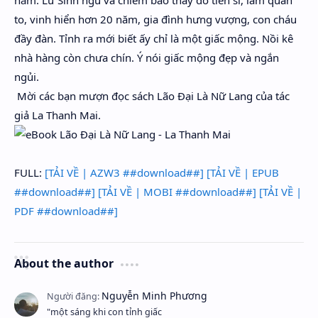
nằm. Lư Sinh ngủ và chiêm bao thấy đỗ tiến sĩ, làm quan
to, vinh hiển hơn 20 năm, gia đình hưng vượng, con cháu
đầy đàn. Tỉnh ra mới biết ấy chỉ là một giấc mộng. Nồi kê
nhà hàng còn chưa chín. Ý nói giấc mộng đẹp và ngắn
ngủi.
Mời các bạn mượn đọc sách Lão Đại Là Nữ Lang của tác
giả La Thanh Mai.
FULL:
[TẢI VỀ | AZW3 ##download##]
[TẢI VỀ | EPUB
##download##]
[TẢI VỀ | MOBI ##download##]
[TẢI VỀ |
PDF ##download##]
About the author
"một sáng khi con tỉnh giấc