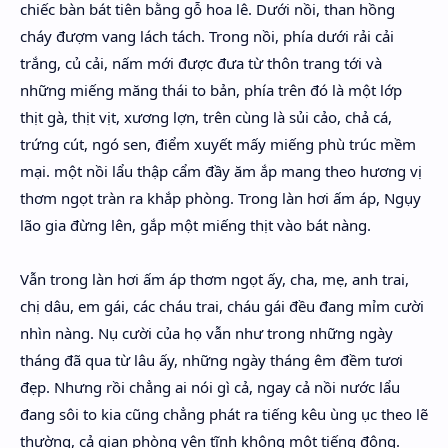
chiếc bàn bát tiên bằng gỗ hoa lê. Dưới nồi, than hồng
cháy đượm vang lách tách. Trong nồi, phía dưới rải cải
trắng, củ cải, nấm mới được đưa từ thôn trang tới và
những miếng măng thái to bản, phía trên đó là một lớp
thịt gà, thịt vịt, xương lợn, trên cùng là sủi cảo, chả cá,
trứng cút, ngó sen, điểm xuyết mấy miếng phù trúc mềm
mại. một nồi lẩu thập cẩm đầy ăm ắp mang theo hương vị
thơm ngọt tràn ra khắp phòng. Trong làn hơi ấm áp, Ngụy
lão gia đừng lên, gắp một miếng thịt vào bát nàng.
Vẫn trong làn hơi ấm áp thơm ngọt ấy, cha, mẹ, anh trai,
chị dâu, em gái, các cháu trai, cháu gái đều đang mỉm cười
nhìn nàng. Nụ cười của họ vẫn như trong những ngày
tháng đã qua từ lâu ấy, những ngày tháng êm đềm tươi
đẹp. Nhưng rồi chẳng ai nói gì cả, ngay cả nồi nước lẩu
đang sôi to kia cũng chẳng phát ra tiếng kêu ùng ục theo lẽ
thường, cả gian phòng yên tĩnh không một tiếng động.