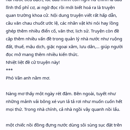
lĩnh thổ phỉ cơ, ai ngờ đọc rồi mới biết hoá ra là truyện
quan trường khoa cử. Nội dung truyện viết rất hấp dẫn,
câu văn chau chuốt ước lệ, các nhân vật khi nói hay lồng
ghép thêm nhiều điển cố, văn thơ, lịch sử. Truyện còn đề
cập thêm nhiều vấn đề trong quản lý nhà nước như ruộng
đất, thuế, mậu dịch, giặc ngoại xâm, lưu dân,... giúp người
đọc mở mang thêm nhiều kiến thức.
Nhiệt liệt đề cử truyện này!
***
Phó Vân anh nằm mơ.
Nàng mơ thấy một ngày rét đậm. Bên ngoài, tuyết như
những mảnh vải bông xé vụn lả tả rơi như muốn cuốn hết
mọi thứ. Trong nhà chính, cả nhà ngồi vây quanh nồi lẩu.
một chiếc nồi đồng đựng nước dùng sôi sùng sục đặt trên