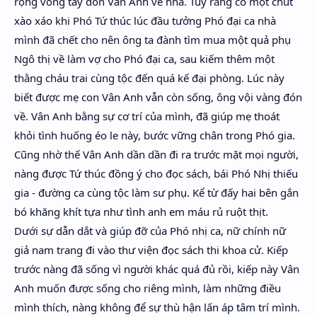
rộng vòng tay đón Vân Anh về nhà. Tuy rằng có một chút
xào xáo khi Phó Tứ thúc lúc đầu tưởng Phó đại ca nhà
mình đã chết cho nên ông ta đành tìm mua một quả phụ
Ngô thị về làm vợ cho Phó đại ca, sau kiếm thêm một
thằng cháu trai cùng tộc đến quá kế đại phòng. Lúc này
biết được mẹ con Vân Anh vẫn còn sống, ông vội vàng đón
về. Vân Anh bằng sự cơ trí của mình, đã giúp mẹ thoát
khỏi tình huống éo le này, bước vững chân trong Phó gia.
Cũng nhờ thế Vân Anh dần dần đi ra trước mặt mọi người,
nàng được Tứ thúc đồng ý cho đọc sách, bái Phó Nhị thiếu
gia - đường ca cùng tộc làm sư phụ. Kể từ đấy hai bên gắn
bó khăng khít tựa như tình anh em máu rủ ruột thịt.
Dưới sự dẫn dắt và giúp đỡ của Phó nhị ca, nữ chính nữ
giả nam trang đi vào thư viện đọc sách thi khoa cử. Kiếp
trước nàng đã sống vì người khác quá đủ rồi, kiếp này Vân
Anh muốn được sống cho riêng mình, làm những điều
mình thích, nàng không để sự thù hận lấn áp tâm trí mình.