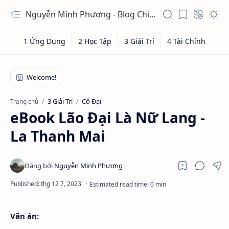
Nguyễn Minh Phương - Blog Chia sẻ Kiến thức Chứng khoán & Tài liệu Toán học
3 Giải Trí
Cổ Đại
Trang chủ
eBook Lão Đại Là Nữ Lang -
La Thanh Mai
Văn án: