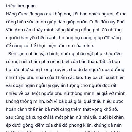
triều làm quan.
Nàng được đi ngao du khắp nơi, kết bạn nhiều người, được
cống hiến sức mình giúp dân giúp nước. Cuộc đời này Phó
Vân Anh cảm thấy mình sống không uổng phí. Có những
người thân yêu bên cạnh, họ ủng hộ nàng, giúp đỡ nàng
để nàng có thể thực hiện ước mơ của mình.
Bên cạnh nhân vật chính, những nhân vật phụ khác đều
có một nét chấm phá riêng biệt của bản thân. Tất cả bọn
họ tựa như sống trong truyện, cho dù là người qua đường
như Triệu phu nhân của Thẩm các lão. Tuy bà chỉ xuất hiện
vài đoạn ngắn ngủi lại gây ấn tượng cho người đọc rất
nhiều về bà. Một người phụ nữ thông minh lại giả vờ mình
không thông minh, bởi vì bà quá giỏi, quá thấu hiểu được
hoàn cảnh thế nên bà mới càng thêm thất vọng khổ sở.
Sau cùng bà cũng chỉ là một phận nữ nhi yếu đuối bị chèn
ép dưới gồng kiềm của chế độ phong kiến, chúng đè nén