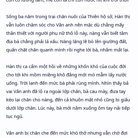
Sống ba năm trong trại chăn nuôi của Thiên hộ sở, Hàn thị
vẫn luôn chăm sóc cho Vân anh nên mặc dù chẳng mấy
thân thiết với người phụ nữ thô lỗ này, nàng vẫn biết tâm
địa bà chẳng phải là xấu. Nàng lặng lẽ bò lên giường đất,
quấn chặt chăn quanh mình rồi nghe lời bà, nhắm mắt lại.
Hàn thị ca cẩm một hồi về những khốn khó của cuộc đời
cho tới khi mồm miệng khô đắng mới mò mẫm lấy nước
uống. Trời lạnh đến mức bà phải rùng mình. Nhìn thấy bả
vai Vân anh đã lộ ra ngoài lớp chăn, bà cau mày, đưa tay
kéo lại chăn cho nàng, đến cả khuôn mặt nhỏ cũng bị giấu
dưới lớp chăn. Lúc này, bà mới nằm xuống ôm tay nải tiếp
tục ngủ.
Vân anh bị chăn che đến mức khó thở nhưng vẫn chờ đợi