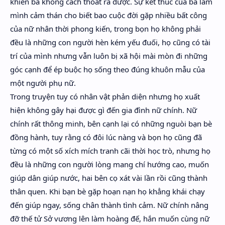
khiến bà không cách thoát ra được. Sự kết thúc của bà làm
mình cảm thán cho biết bao cuộc đời gặp nhiều bất công
của nữ nhân thời phong kiến, trong bọn họ không phải
đều là những con người hèn kém yếu đuối, họ cũng có tài
trí của mình nhưng vẫn luôn bị xã hội mài mòn đi những
góc cạnh để ép buộc họ sống theo đúng khuôn mẫu của
một người phụ nữ.
Trong truyện tuy có nhân vật phản diện nhưng họ xuất
hiện không gây hại được gì đến gia đình nữ chính. Nữ
chính rất thông minh, bên cạnh lại có những nguòi bạn bè
đồng hành, tuy rằng có đôi lúc nàng và bọn họ cũng đã
từng có một số xích mích tranh cãi thời học trò, nhưng họ
đều là những con người lòng mang chí hướng cao, muốn
giúp dân giúp nước, hai bên cọ xát vài lần rồi cũng thành
thân quen. Khi bạn bè gặp hoạn nạn họ khẳng khái chạy
đến giúp ngay, sống chân thành tình cảm. Nữ chính nâng
đỡ thế tử Sở vương lên làm hoàng đế, hắn muốn cùng nữ