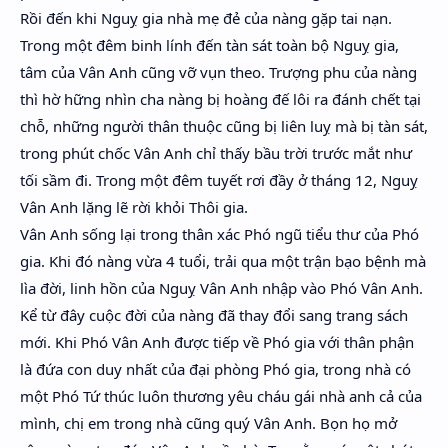
Rồi đến khi Nguỵ gia nhà mẹ đẻ của nàng gặp tai nạn.
Trong một đêm binh lính đến tàn sát toàn bộ Nguỵ gia,
tâm của Vân Anh cũng vỡ vụn theo. Trượng phu của nàng
thì hờ hững nhìn cha nàng bị hoàng đế lôi ra đánh chết tại
chỗ, những người thân thuộc cũng bị liên luỵ mà bị tàn sát,
trong phút chốc Vân Anh chỉ thấy bầu trời trước mắt như
tối sầm đi. Trong một đêm tuyết rơi đầy ở tháng 12, Nguỵ
Vân Anh lặng lẽ rời khỏi Thôi gia.
Vân Anh sống lại trong thân xác Phó ngũ tiểu thư của Phó
gia. Khi đó nàng vừa 4 tuổi, trải qua một trận bạo bệnh mà
lìa đời, linh hồn của Nguỵ Vân Anh nhập vào Phó Vân Anh.
Kể từ đây cuộc đời của nàng đã thay đổi sang trang sách
mới. Khi Phó Vân Anh được tiếp về Phó gia với thân phận
là đứa con duy nhất của đại phòng Phó gia, trong nhà có
một Phó Tứ thúc luôn thương yêu cháu gái nhà anh cả của
mình, chị em trong nhà cũng quý Vân Anh. Bọn họ mở