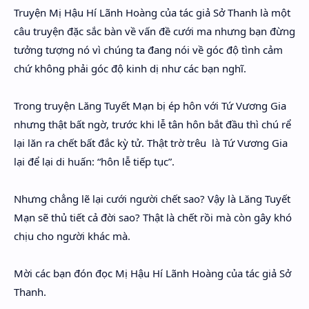
Hidden Menu
Truyện Mị Hậu Hí Lãnh Hoàng của tác giả Sở Thanh là một
câu truyện đặc sắc bàn về vấn đề cưới ma nhưng bạn đừng
Hidden Menu
tưởng tượng nó vì chúng ta đang nói về góc độ tình cảm
chứ không phải góc độ kinh dị như các bạn nghĩ.
Trong truyện Lăng Tuyết Mạn bị ép hôn với Tứ Vương Gia
nhưng thật bất ngờ, trước khi lễ tân hôn bắt đầu thì chú rể
lại lăn ra chết bất đắc kỳ tử. Thật trờ trêu là Tứ Vương Gia
lại để lại di huấn: “hôn lễ tiếp tục”.
Nhưng chẳng lẽ lại cưới người chết sao? Vậy là Lăng Tuyết
Mạn sẽ thủ tiết cả đời sao? Thật là chết rồi mà còn gây khó
chịu cho người khác mà.
Mời các bạn đón đọc Mị Hậu Hí Lãnh Hoàng của tác giả Sở
Thanh.