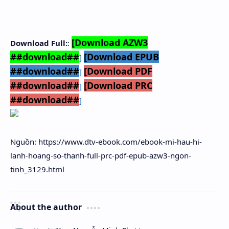
[Download AZW3
Download Full:
:
##download##
[Download EPUB
]
##download##
[Download PDF
]
##download##
[Download PRC
]
##download##
]
Nguồn: https://www.dtv-ebook.com/ebook-mi-hau-hi-
lanh-hoang-so-thanh-full-prc-pdf-epub-azw3-ngon-
tinh_3129.html
About the author