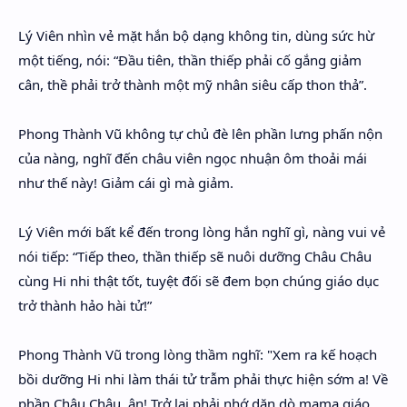
Lý Viên nhìn vẻ mặt hắn bộ dạng không tin, dùng sức hừ
một tiếng, nói: “Đầu tiên, thần thiếp phải cố gắng giảm
cân, thề phải trở thành một mỹ nhân siêu cấp thon thả”.
Phong Thành Vũ không tự chủ đè lên phần lưng phấn nộn
của nàng, nghĩ đến châu viên ngọc nhuận ôm thoải mái
như thế này! Giảm cái gì mà giảm.
Lý Viên mới bất kể đến trong lòng hắn nghĩ gì, nàng vui vẻ
nói tiếp: “Tiếp theo, thần thiếp sẽ nuôi dưỡng Châu Châu
cùng Hi nhi thật tốt, tuyệt đối sẽ đem bọn chúng giáo dục
trở thành hảo hài tử!”
Phong Thành Vũ trong lòng thầm nghĩ: "Xem ra kế hoạch
bồi dưỡng Hi nhi làm thái tử trẫm phải thực hiện sớm a! Về
phần Châu Châu, ân! Trở lại phải nhớ dặn dò mama giáo