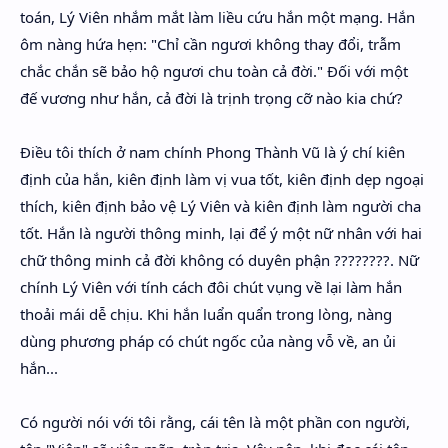
toán, Lý Viên nhắm mắt làm liều cứu hắn một mạng. Hắn
ôm nàng hứa hẹn: "Chỉ cần ngươi không thay đổi, trẫm
chắc chắn sẽ bảo hộ ngươi chu toàn cả đời." Đối với một
đế vương như hắn, cả đời là trịnh trọng cỡ nào kia chứ?
Điều tôi thích ở nam chính Phong Thành Vũ là ý chí kiên
định của hắn, kiên định làm vị vua tốt, kiên định dẹp ngoại
thích, kiên định bảo vệ Lý Viên và kiên định làm người cha
tốt. Hắn là người thông minh, lại để ý một nữ nhân với hai
chữ thông minh cả đời không có duyên phận ????????. Nữ
chính Lý Viên với tính cách đôi chút vụng về lại làm hắn
thoải mái dễ chịu. Khi hắn luẩn quẩn trong lòng, nàng
dùng phương pháp có chút ngốc của nàng vỗ về, an ủi
hắn...
Có người nói với tôi rằng, cái tên là một phần con người,