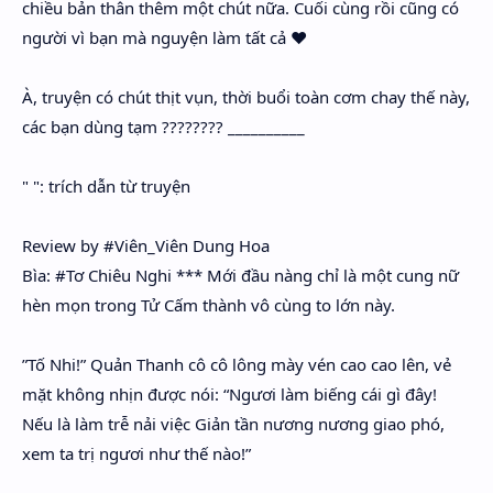
chiều bản thân thêm một chút nữa. Cuối cùng rồi cũng có
người vì bạn mà nguyện làm tất cả ❤
À, truyện có chút thịt vụn, thời buổi toàn cơm chay thế này,
các bạn dùng tạm ???????? __________
" ": trích dẫn từ truyện
Review by #Viên_Viên Dung Hoa
Bìa: #Tơ Chiêu Nghi *** Mới đầu nàng chỉ là một cung nữ
hèn mọn trong Tử Cấm thành vô cùng to lớn này.
”Tố Nhi!” Quản Thanh cô cô lông mày vén cao cao lên, vẻ
mặt không nhịn được nói: “Ngươi làm biếng cái gì đây!
Nếu là làm trễ nải việc Giản tần nương nương giao phó,
xem ta trị ngươi như thế nào!”