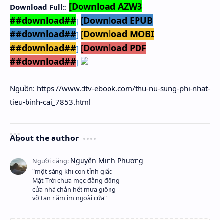
[Download AZW3
Download Full:
:
##download##
[Download EPUB
]
##download##
[Download MOBI
]
##download##
[Download PDF
]
##download##
]
Nguồn: https://www.dtv-ebook.com/thu-nu-sung-phi-nhat-
tieu-binh-cai_7853.html
About the author
"một sáng khi con tỉnh giấc
Mặt Trời chưa mọc đằng đông
cửa nhà chắn hết mưa giông
vỡ tan nằm im ngoài cửa"