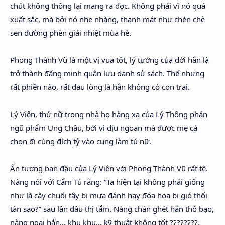
chút không thông lại mang ra đọc. Không phải vì nó quá
xuất sắc, mà bởi nó nhẹ nhàng, thanh mát như chén chè
sen đường phèn giải nhiệt mùa hè.
Phong Thành Vũ là một vị vua tốt, lý tưởng của đời hắn là
trở thành đấng minh quân lưu danh sử sách. Thế nhưng
rất phiền não, rất đau lòng là hắn không có con trai.
Lý Viên, thứ nữ trong nhà họ hàng xa của Lý Thông phán
ngũ phẩm Ung Châu, bởi vì dịu ngoan mà được mẹ cả
chọn đi cùng đích tỷ vào cung làm tú nữ.
Ấn tượng ban đầu của Lý Viên với Phong Thành Vũ rất tệ.
Nàng nói với Cẩm Tú rằng: “Ta hiện tại không phải giống
như là cây chuối tây bị mưa đánh hay đóa hoa bị gió thổi
tàn sao?” sau lần đầu thị tẩm. Nàng chán ghét hắn thô bạo,
nàng ngại hắn... khụ khụ... kỹ thuật không tốt ????????.