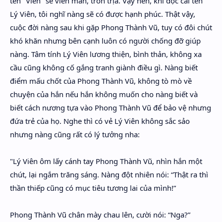
tên "Viên" sẽ viên mãn, tròn trịa. Vậy nên, khi đọc cái tên
Lý Viên, tôi nghĩ nàng sẽ có được hạnh phúc. Thật vậy,
cuộc đời nàng sau khi gặp Phong Thành Vũ, tuy có đôi chút
khó khăn nhưng bên cạnh luôn có người chống đỡ giúp
nàng. Tâm tính Lý Viên lương thiện, bình thản, không xa
cầu cũng không cố gắng tranh giành điều gì. Nàng biết
điểm mấu chốt của Phong Thành Vũ, không tò mò về
chuyện của hắn nếu hắn không muốn cho nàng biết và
biết cách nương tựa vào Phong Thành Vũ để bảo vệ nhưng
đứa trẻ của họ. Nghe thì có vẻ Lý Viên không sắc sảo
nhưng nàng cũng rất có lý tưởng nha:
"Lý Viên ôm lấy cánh tay Phong Thành Vũ, nhìn hắn một
chút, lại ngắm trăng sáng. Nàng đột nhiên nói: “Thật ra thì
thần thiếp cũng có mục tiêu tương lai của mình!”
Phong Thành Vũ chân mày chau lên, cười nói: “Nga?”