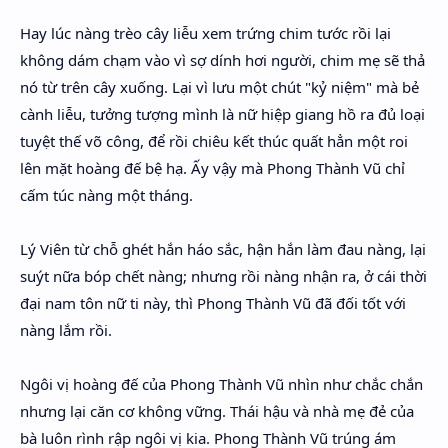
Hay lúc nàng trèo cây liễu xem trứng chim tước rồi lại
không dám chạm vào vì sợ dính hơi người, chim mẹ sẽ thả
nó từ trên cây xuống. Lại vì lưu một chút "kỷ niệm" mà bẻ
cành liễu, tưởng tượng mình là nữ hiệp giang hồ ra đủ loại
tuyệt thế võ công, để rồi chiêu kết thúc quất hẳn một roi
lên mặt hoàng đế bệ hạ. Ấy vậy mà Phong Thành Vũ chỉ
cấm túc nàng một tháng.
Lý Viên từ chỗ ghét hắn háo sắc, hận hắn làm đau nàng, lại
suýt nữa bóp chết nàng; nhưng rồi nàng nhận ra, ở cái thời
đại nam tôn nữ ti này, thì Phong Thành Vũ đã đối tốt với
nàng lắm rồi.
Ngôi vị hoàng đế của Phong Thành Vũ nhìn như chắc chắn
nhưng lại căn cơ không vững. Thái hậu và nhà mẹ đẻ của
bà luôn rình rập ngôi vị kia. Phong Thành Vũ trúng ám