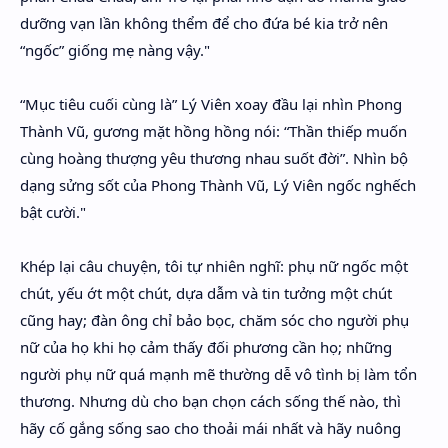
dưỡng vạn lần không thểm để cho đứa bé kia trở nên
“ngốc” giống mẹ nàng vậy."
“Mục tiêu cuối cùng là” Lý Viên xoay đầu lại nhìn Phong
Thành Vũ, gương mặt hồng hồng nói: “Thần thiếp muốn
cùng hoàng thượng yêu thương nhau suốt đời”. Nhìn bộ
dạng sửng sốt của Phong Thành Vũ, Lý Viên ngốc nghếch
bật cười."
Khép lại câu chuyện, tôi tự nhiên nghĩ: phụ nữ ngốc một
chút, yếu ớt một chút, dựa dẫm và tin tưởng một chút
cũng hay; đàn ông chỉ bảo bọc, chăm sóc cho người phụ
nữ của họ khi họ cảm thấy đối phương cần họ; những
người phụ nữ quá mạnh mẽ thường dễ vô tình bị làm tổn
thương. Nhưng dù cho bạn chọn cách sống thế nào, thì
hãy cố gắng sống sao cho thoải mái nhất và hãy nuông