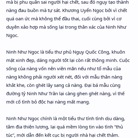
mà bị phu quân sai người hại chết, sau đó ngụy tạo thành
nàng đau buồn mà tự sát. Khương Uyển Ngọc bởi vì chết
quá oan ức mà không thể đầu thai, cuối cùng bởi vì cơ
duyên xảo hợp mà sống lại trong thân xác của Ninh Như
Ngọc.
Ninh Như Ngọc là tiểu thư phủ Ngụy Quốc Công, khuôn
mặt xinh đẹp, dáng người tốt lại còn rất thông minh. Cuộc
sống của nàng vốn nên viên mãn nếu như tổ mẫu của
nàng không phải người xét nét, đối với mẫu thân nàng
khắt khe, còn ghét lây sang cả nàng. Đại bá mẫu cùng
đường tỷ Ninh Như Trân lại càng ghen ghét nàng, vì thế
mới cố tình bỏ độc hại nàng mất mạng.
Ninh Như Ngọc chính là một tiểu thư tính tình dịu dàng,
tâm địa thiện lương, lại quá mềm lòng tin vào tình “thủ
túc”, mới dẫn đến kết cục bị người nhà hại chết thảm.