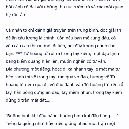
bối cảnh cổ đại với những thủ tục rườm rà và các mối quan
hệ rối rắm.
Cá nhân tớ chỉ đánh giá truyện trên trung bình, đọc giải trí
để ăn cẩu lương là chính. Còn nếu bạn mê cung đấu, có
yêu cầu cao thì xin mời đi tiếp, nơi đây không dành cho
bạn. *** Tứ hoàng tử rút ra trong tay kiếm, một đạo lạnh
băng kiếm quang hiện lên, muốn nghển cổ tự vận.
Địa phương một tiếng, hoắc đi xa nhanh tay lẹ mắt mà từ
bên cạnh thị vệ trong tay trảo quá vỏ đao, hướng về Tứ
hoàng tử ném qua đi, vỏ đao đánh vào Tứ hoàng tử trên cổ
tay, hắn bỗng dưng ăn đau, tay mềm nhũn, trong tay kiếm
dừng ở trên mặt đất……
“Buông binh khí đầu hàng, buông binh khí đầu hàng……”
Tiếng la giống như thủy triều giống nhau một trận một