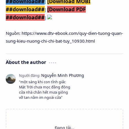
##download##
[Download MOBI
]
##download##
[Download PDF
]
##download##
]
Nguồn: https://www.dtv-ebook.com/quy-dien-tuong-quan-
sung-kieu-nuong-chi-chi-bat-tuy_10930.html
About the author
"một sáng khi con tỉnh giấc
Mặt Trời chưa mọc đằng đông
cửa nhà chắn hết mưa giông
vỡ tan nằm im ngoài cửa"