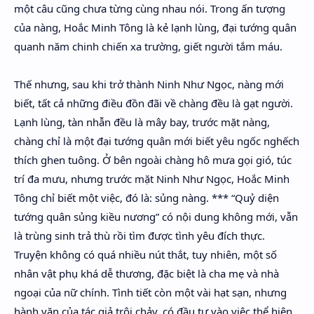
một câu cũng chưa từng cùng nhau nói. Trong ấn tượng
của nàng, Hoắc Minh Tông là kẻ lạnh lùng, đại tướng quân
quanh năm chinh chiến xa trường, giết người tắm máu.
Thế nhưng, sau khi trở thành Ninh Như Ngọc, nàng mới
biết, tất cả những điều đồn đãi về chàng đều là gạt người.
Lạnh lùng, tàn nhẫn đều là mây bay, trước mặt nàng,
chàng chỉ là một đại tướng quân mới biết yêu ngốc nghếch
thích ghen tuông. Ở bên ngoài chàng hô mưa gọi gió, túc
trí đa mưu, nhưng trước mặt Ninh Như Ngọc, Hoắc Minh
Tông chỉ biết một việc, đó là: sủng nàng. *** “Quỷ diện
tướng quân sủng kiều nương” có nội dung không mới, vẫn
là trùng sinh trả thù rồi tìm được tình yêu đích thực.
Truyện không có quá nhiều nút thắt, tuy nhiên, một số
nhân vật phụ khá dễ thương, đặc biệt là cha mẹ và nhà
ngoại của nữ chính. Tình tiết còn một vài hạt sạn, nhưng
hành văn của tác giả trôi chảy, có đầu tư vào việc thể hiện