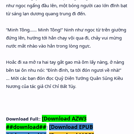
như ngọc ngẩng đầu lên, một bóng người cao lớn đĩnh bạt
từ sáng lạn dương quang trung đi đến.
“Minh Tông…… Minh Tông!” Ninh như ngọc từ trên giường
đứng lên, hướng tới hắn chạy vội qua đi, chảy vui mừng
nước mắt nhào vào hắn trong lòng ngực.
Hoắc đi xa mở ra hai tay gắt gao mà ôm lấy nàng, ở nàng
bên tai ôn nhu nói: “Đình đình, ta tới đón ngươi về nhà!”
... Mời các bạn đón đọc Quỷ Diện Tướng Quân Sủng Kiều
Nương của tác giả Chỉ Chỉ Bất Túy.
[Download AZW3
Download Full:
:
##download##
[Download EPUB
]