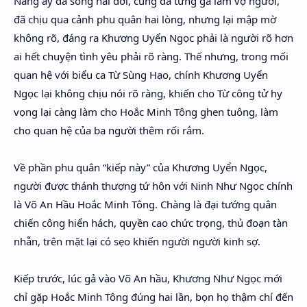
Nàng ấy đã sống hai đời, cũng đã từng gả làm vợ người,
đã chịu qua cảnh phu quân hai lòng, nhưng lại mập mờ
không rõ, đáng ra Khương Uyển Ngọc phải là người rõ hơn
ai hết chuyện tình yêu phải rõ ràng. Thế nhưng, trong mối
quan hệ với biểu ca Từ Sùng Hạo, chính Khương Uyển
Ngọc lại không chịu nói rõ ràng, khiến cho Từ công tử hy
vọng lại càng làm cho Hoắc Minh Tông ghen tuông, làm
cho quan hệ của ba người thêm rối rắm.
Về phần phu quân “kiếp này” của Khương Uyển Ngọc,
người được thánh thượng tứ hôn với Ninh Như Ngọc chính
là Võ An Hầu Hoắc Minh Tông. Chàng là đại tướng quân
chiến công hiển hách, quyền cao chức trọng, thủ đoạn tàn
nhẫn, trên mặt lại có sẹo khiến người người kinh sợ.
Kiếp trước, lúc gả vào Võ An hầu, Khương Như Ngọc mới
chỉ gặp Hoắc Minh Tông đúng hai lần, bọn họ thậm chí đến