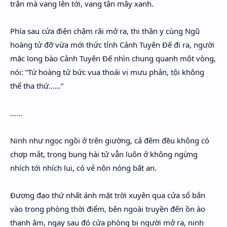
trận mà vang lên tới, vang tận mây xanh.
Phía sau cửa điện chậm rãi mở ra, thi thần y cùng Ngũ
hoàng tử đỡ vừa mới thức tỉnh Cảnh Tuyên Đế đi ra, người
mặc long bào Cảnh Tuyên Đế nhìn chung quanh một vòng,
nói: “Tứ hoàng tử bức vua thoái vị mưu phản, tội không
thể tha thứ……”
……
Ninh như ngọc ngồi ở trên giường, cả đêm đều không có
chợp mắt, trong bụng hài tử vẫn luôn ở không ngừng
nhích tới nhích lui, có vẻ nôn nóng bất an.
Đương đạo thứ nhất ánh mặt trời xuyên qua cửa sổ bắn
vào trong phòng thời điểm, bên ngoài truyền đến ồn ào
thanh âm, ngay sau đó cửa phòng bị người mở ra, ninh