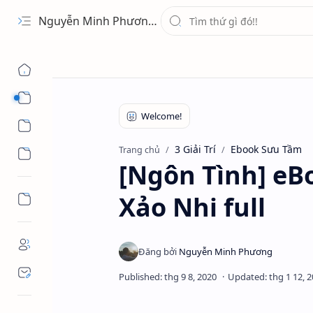
Nguyễn Minh Phương - Blog Chia sẻ Kiến thức Chứng khoán & Tài liệu Toán học
1 Ứng Dụng
2 Học Tập
3 Giải Trí
Ebook Sưu Tầm
Trang chủ
3 Giải Trí
[Ngôn Tình] eBo
Xảo Nhi full