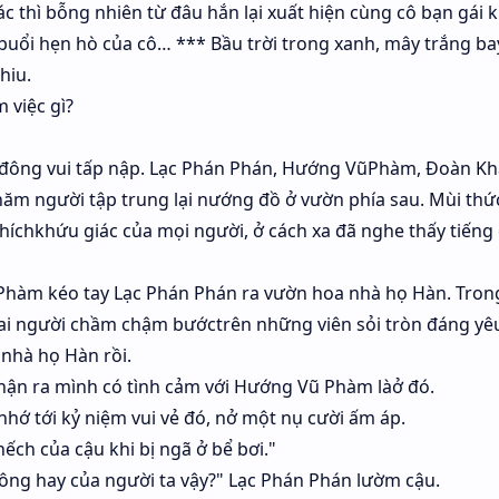
c thì bỗng nhiên từ đâu hắn lại xuất hiện cùng cô bạn gái k
buổi hẹn hò của cô… *** Bầu trời trong xanh, mây trắng ba
hiu.
 việc gì?
n đông vui tấp nập. Lạc Phán Phán, Hướng VũPhàm, Đoàn K
năm người tập trung lại nướng đồ ở vườn phía sau. Mùi thứ
híchkhứu giác của mọi người, ở cách xa đã nghe thấy tiếng
 Phàm kéo tay Lạc Phán Phán ra vườn hoa nhà họ Hàn. Tro
ai người chầm chậm bướctrên những viên sỏi tròn đáng yêu
 nhà họ Hàn rồi.
hận ra mình có tình cảm với Hướng Vũ Phàm làở đó.
ớ tới kỷ niệm vui vẻ đó, nở một nụ cười ấm áp.
ch của cậu khi bị ngã ở bể bơi."
ng hay của người ta vậy?" Lạc Phán Phán lườm cậu.