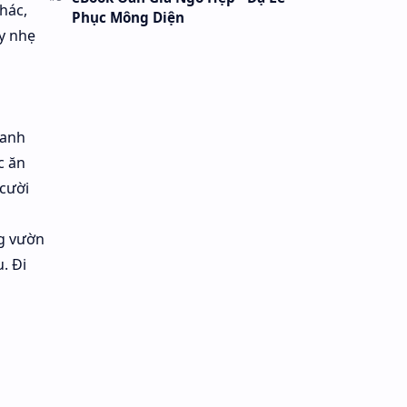
hác,
Phục Mông Diện
y nhẹ
hanh
c ăn
 cười
ng vườn
. Đi