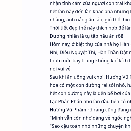
nhận tình cảm của người con trai khá
hết lần này đến lần khác phá những 
nhàng, ánh nắng ấm áp, gió thổi hiu 
Thời tiết đẹp thế này thích hợp để làm
Đương nhiên là tụ tập nấu ăn rồi!
Hôm nay, ở biệt thự của nhà họ Hà
Nhi, Diêu Nguyệt Thi, Hàn Thần Dật 
thơm nức bay trong không khí kích t
nói vui vẻ.
Sau khi ăn uống vui chơi, Hướng Vũ
hoa có một con đường rải sỏi nhỏ, h
hết con đường này là đến bể bơi của
Lạc Phán Phán nhớ lần đầu tiên cô n
Hướng Vũ Phàm rõ ràng cũng đang nh
"Mình vẫn còn nhớ dáng vẻ ngốc nghế
"Sao cậu toàn nhớ những chuyện khô