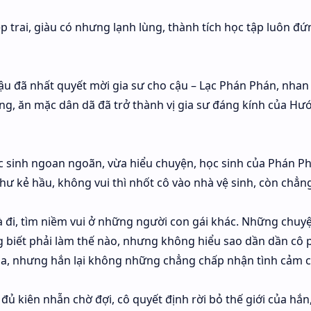
trai, giàu có nhưng lạnh lùng, thành tích học tập luôn đứ
cậu đã nhất quyết mời gia sư cho cậu – Lạc Phán Phán, nhan
ung, ăn mặc dân dã đã trở thành vị gia sư đáng kính của Hư
c sinh ngoan ngoãn, vừa hiểu chuyện, học sinh của Phán P
như kẻ hầu, không vui thì nhốt cô vào nhà vệ sinh, còn chẳ
 đi, tìm niềm vui ở những người con gái khác. Những chuy
 biết phải làm thế nào, nhưng không hiểu sao dần dần cô 
gia, nhưng hắn lại không những chẳng chấp nhận tình cảm 
 đủ kiên nhẫn chờ đợi, cô quyết định rời bỏ thế giới của hắn