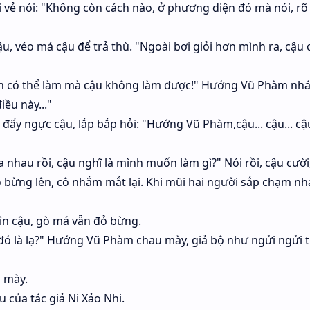
 vẻ nói: "Không còn cách nào, ở phương diện đó mà nói, rõ 
ậu, véo má cậu để trả thù. "Ngoài bơi giỏi hơn mình ra, cậu 
ình có thể làm mà cậu không làm được!" Hướng Vũ Phàm nh
iều này..."
ay đẩy ngực cậu, lắp bắp hỏi: "Hướng Vũ Phàm,cậu... cậu... cậ
 nhau rồi, cậu nghĩ là mình muốn làm gì?" Nói rồi, cậu cười,
ỏ bừng lên, cô nhắm mắt lại. Khi mũi hai người sắp chạm nh
ìn cậu, gò má vẫn đỏ bừng.
đó là lạ?" Hướng Vũ Phàm chau mày, giả bộ như ngửi ngửi 
 mày.
 của tác giả Ni Xảo Nhi.