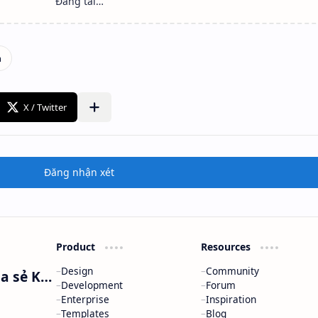
Đăng nhận xét
Product
Resources
Design
Community
Nguyễn Minh Phương - Blog Chia sẻ Kiến thức Chứng khoán & Tài liệu Toán học
Development
Forum
Enterprise
Inspiration
Templates
Blog