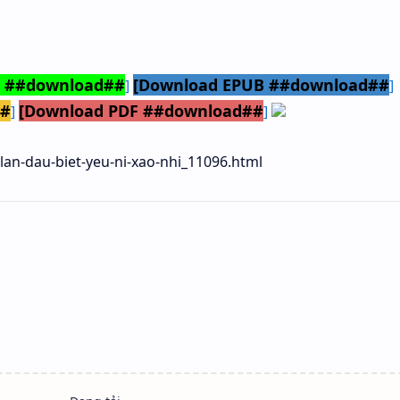
3 ##download##
[Download EPUB ##download##
]
]
##
[Download PDF ##download##
]
]
an-dau-biet-yeu-ni-xao-nhi_11096.html