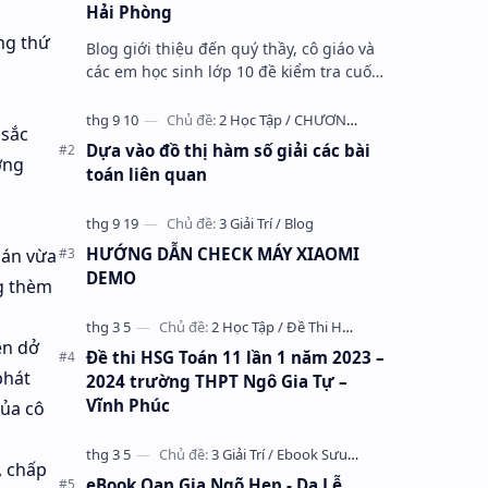
Hải Phòng
ng thứ
Blog giới thiệu đến quý thầy, cô giáo và
các em học sinh lớp 10 đề kiểm tra cuối
học kỳ 1 môn Toán 10 năm học 2023 –
2024 trường THPT Nhữ Văn Lan, th…
 sắc
Dựa vào đồ thị hàm số giải các bài
ớng
toán liên quan
HƯỚNG DẪN CHECK MÁY XIAOMI
hán vừa
DEMO
ng thèm
ện dở
Đề thi HSG Toán 11 lần 1 năm 2023 –
phát
2024 trường THPT Ngô Gia Tự –
Vĩnh Phúc
của cô
, chấp
eBook Oan Gia Ngõ Hẹp - Dạ Lễ