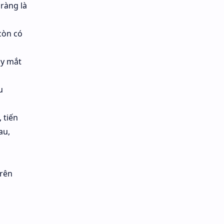
ràng là
còn có
áy mắt
u
 tiến
au,
trên