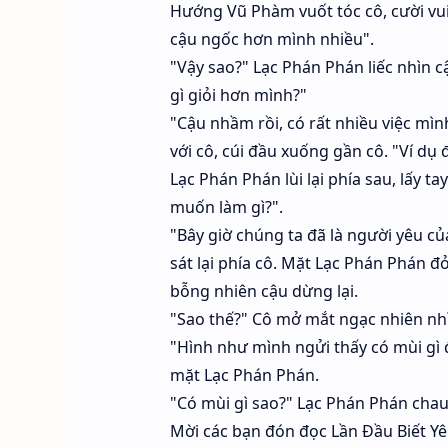
Hướng Vũ Phàm vuốt tóc cô, cười vui
cậu ngốc hơn mình nhiều".
"Vậy sao?" Lạc Phán Phán liếc nhìn c
gì giỏi hơn mình?"
"Cậu nhầm rồi, có rất nhiều việc m
với cô, cúi đầu xuống gần cô. "Ví dụ đ
Lạc Phán Phán lùi lại phía sau, lấy t
muốn làm gì?".
"Bây giờ chúng ta đã là người yêu của
sát lại phía cô. Mặt Lạc Phán Phán đ
bỗng nhiên cậu dừng lại.
"Sao thế?" Cô mở mắt ngạc nhiên nh
"Hình như mình ngửi thấy có mùi gì 
mặt Lạc Phán Phán.
"Có mùi gì sao?" Lạc Phán Phán chau
Mời các bạn đón đọc Lần Đầu Biết Yêu