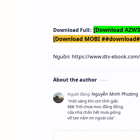
[Download AZW
Download Full:
:
[Download MOBI ##download
Nguồn: https://www.dtv-ebook.com/l
About the author
"một sáng khi con tỉnh giấc
Mặt Trời chưa mọc đằng đông
cửa nhà chắn hết mưa giông
vỡ tan nằm im ngoài cửa"