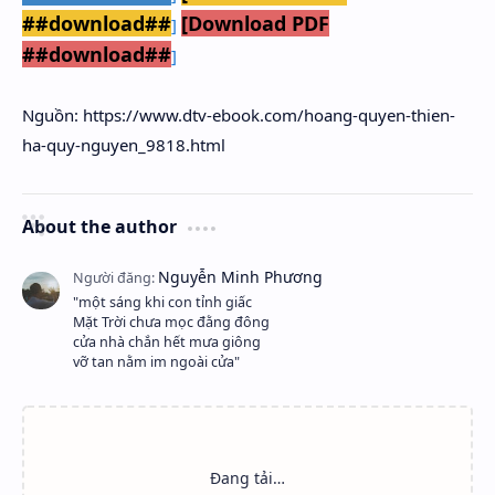
##download##
[Download PDF
]
##download##
]
Nguồn: https://www.dtv-ebook.com/hoang-quyen-thien-
ha-quy-nguyen_9818.html
About the author
"một sáng khi con tỉnh giấc
Mặt Trời chưa mọc đằng đông
cửa nhà chắn hết mưa giông
vỡ tan nằm im ngoài cửa"