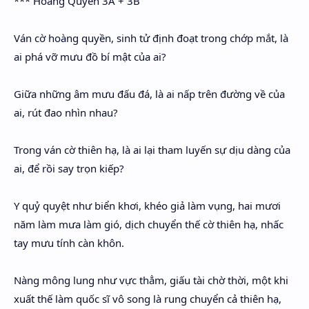
*** Hoàng Quyền 3A + 3B
Ván cờ hoàng quyền, sinh tử định đoạt trong chớp mắt, là
ai phá vỡ mưu đồ bí mật của ai?
Giữa những âm mưu đấu đá, là ai nấp trên đường về của
ai, rút đao nhìn nhau?
Trong ván cờ thiên hạ, là ai lại tham luyến sự dịu dàng của
ai, để rồi say trọn kiếp?
Y quỷ quyệt như biển khơi, khéo giả làm vụng, hai mươi
năm làm mưa làm gió, dịch chuyển thế cờ thiên hạ, nhấc
tay mưu tính càn khôn.
Nàng mông lung như vực thẳm, giấu tài chờ thời, một khi
xuất thế làm quốc sĩ vô song là rung chuyển cả thiên hạ,