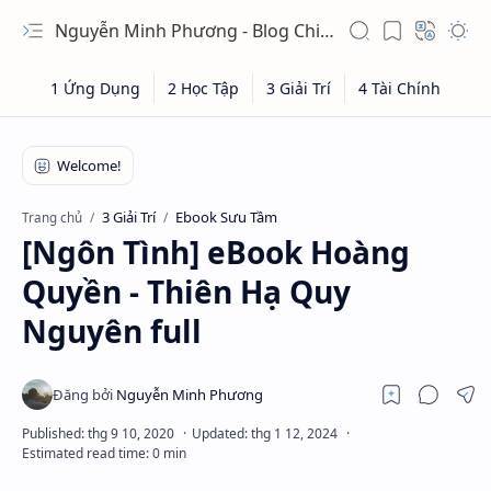
Nguyễn Minh Phương - Blog Chia sẻ Kiến thức Chứng khoán & Tài liệu Toán học
3 Giải Trí
Ebook Sưu Tầm
Trang chủ
[Ngôn Tình] eBook Hoàng
Quyền - Thiên Hạ Quy
Nguyên full