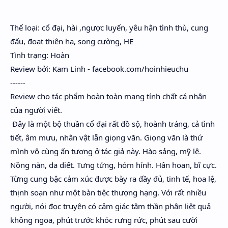
Hidden Menu
Thể loại: cổ đại, hài ,ngược luyến, yêu hận tình thù, cung
Hidden Menu
đấu, đoạt thiên hạ, song cường, HE
Tình trạng: Hoàn
Review bởi: Kam Linh - facebook.com/hoinhieuchu
------
Review cho tác phẩm hoàn toàn mang tính chất cá nhân
của người viết.
Đây là một bộ thuần cổ đại rất đồ sộ, hoành tráng, cả tình
tiết, âm mưu, nhân vật lẫn giọng văn. Giọng văn là thứ
mình vô cùng ấn tượng ở tác giả này. Hào sảng, mỹ lệ.
Nồng nàn, da diết. Tưng tửng, hóm hỉnh. Hân hoan, bĩ cực.
Từng cung bậc cảm xúc được bày ra đầy đủ, tinh tế, hoa lệ,
thịnh soạn như một bàn tiệc thượng hạng. Với rất nhiều
người, nói đọc truyện có cảm giác tâm thần phân liệt quả
không ngoa, phút trước khóc rưng rức, phút sau cười