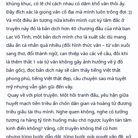
khùng khục, có lẽ chỉ cách nhau có dăm khổ văn thôi ấy.
Đây đích xác là giọng văn cổ đại mà mình luôn trông đợi :))
Và một điều ấn tượng nữa khiến mình cực kỳ tâm đắc ở
truyện này đó là bản dịch hơn 40 chương đầu của nhà bạn
Lạc Vô Tình, một bản dịch mình cho là xuất sắc dù mang
dấu ấn cá nhân quá nhiều (đổi hình thức văn – từ văn xuôi
sang thơ, đổi thành ngữ, can thiệp vào các vế câu, đôi khi
là thêm thắt 1 vài tứ văn không gây ảnh hưởng về ý đồ
bản gốc), đọc bản dịch này sẽ cảm thấy tiếng Việt thật
phong phú, tiếng Việt thật đẹp, câu chuyện sao mà tuyệt
mỹ nhưng vẫn gần gũi đến vậy.
Quay về với plot truyện. Một hồi tranh đấu, yêu hận giữa
huyết mạch tiền triều ẩn chốn dân gian và hoàng tử đương
triều giấu tài thu mình. Nghe quen không, nghe có tưởng
tượng ra hàng tỷ tình huống máu chó ngược luyến tàn tâm
kinh điển không? Vâng, cốt truyện không thể cũ hơn
nhưng từng bước dẫn dắt, từng bước giải quyết vấn đề, xử