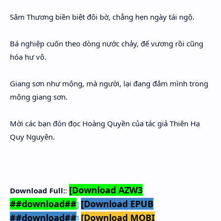
Sâm Thương biền biệt đôi bờ, chẳng hẹn ngày tái ngộ.
Bá nghiệp cuốn theo dòng nước chảy, đế vương rồi cũng
hóa hư vô.
Giang sơn như mộng, mà người, lại đang đắm mình trong
mộng giang sơn.
Mời các bạn đón đọc Hoàng Quyền của tác giả Thiên Hạ
Quy Nguyên.
[Download AZW3
Download Full:
:
##download##
[Download EPUB
]
##download##
[Download MOBI
]