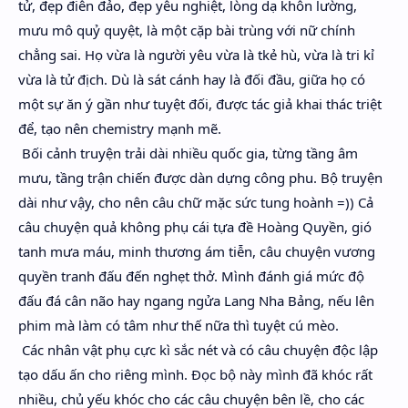
tử, đẹp điên đảo, đẹp yêu nghiệt, lòng dạ khôn lường,
mưu mô quỷ quyệt, là một cặp bài trùng với nữ chính
chẳng sai. Họ vừa là người yêu vừa là tkẻ hù, vừa là tri kỉ
vừa là tử địch. Dù là sát cánh hay là đối đầu, giữa họ có
một sự ăn ý gần như tuyệt đối, được tác giả khai thác triệt
để, tạo nên chemistry mạnh mẽ.
Bối cảnh truyện trải dài nhiều quốc gia, từng tầng âm
mưu, tầng trận chiến được dàn dựng công phu. Bộ truyện
dài như vậy, cho nên câu chữ mặc sức tung hoành =)) Cả
câu chuyện quả không phụ cái tựa đề Hoàng Quyền, gió
tanh mưa máu, minh thương ám tiễn, câu chuyện vương
quyền tranh đấu đến nghẹt thở. Mình đánh giá mức độ
đấu đá cân não hay ngang ngửa Lang Nha Bảng, nếu lên
phim mà làm có tâm như thế nữa thì tuyệt cú mèo.
Các nhân vật phụ cực kì sắc nét và có câu chuyện độc lập
tạo dấu ấn cho riêng mình. Đọc bộ này mình đã khóc rất
nhiều, chủ yếu khóc cho các câu chuyện bên lề, cho các