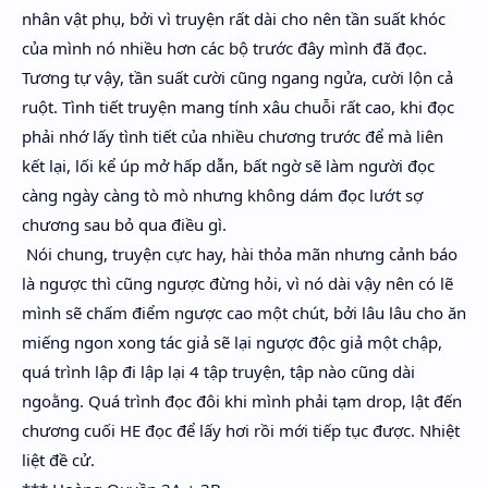
nhân vật phụ, bởi vì truyện rất dài cho nên tần suất khóc
của mình nó nhiều hơn các bộ trước đây mình đã đọc.
Tương tự vậy, tần suất cười cũng ngang ngửa, cười lộn cả
ruột. Tình tiết truyện mang tính xâu chuỗi rất cao, khi đọc
phải nhớ lấy tình tiết của nhiều chương trước để mà liên
kết lại, lối kể úp mở hấp dẫn, bất ngờ sẽ làm người đọc
càng ngày càng tò mò nhưng không dám đọc lướt sợ
chương sau bỏ qua điều gì.
Nói chung, truyện cực hay, hài thỏa mãn nhưng cảnh báo
là ngược thì cũng ngược đừng hỏi, vì nó dài vậy nên có lẽ
mình sẽ chấm điểm ngược cao một chút, bởi lâu lâu cho ăn
miếng ngon xong tác giả sẽ lại ngược độc giả một chập,
quá trình lập đi lập lại 4 tập truyện, tập nào cũng dài
ngoằng. Quá trình đọc đôi khi mình phải tạm drop, lật đến
chương cuối HE đọc để lấy hơi rồi mới tiếp tục được. Nhiệt
liệt đề cử.