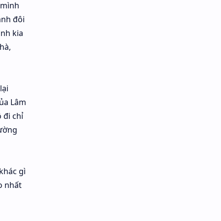
 mình
ánh đôi
nh kia
hà,
lại
của Lâm
 đi chỉ
đường
khác gì
o nhất