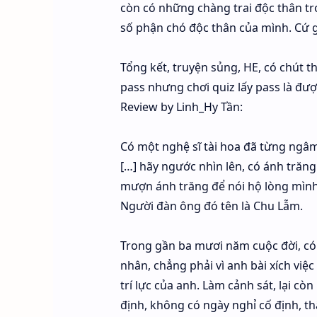
còn có những chàng trai độc thân tro
số phận chó độc thân của mình. Cứ 
Tổng kết, truyện sủng, HE, có chút th
pass nhưng chơi quiz lấy pass là đư
Review by Linh_Hy Tần:
Có một nghệ sĩ tài hoa đã từng ngâ
[…] hãy ngước nhìn lên, có ánh trăn
mượn ánh trăng để nói hộ lòng mình
Người đàn ông đó tên là Chu Lẫm.
Trong gần ba mươi năm cuộc đời, có
nhân, chẳng phải vì anh bài xích việc
trí lực của anh. Làm cảnh sát, lại cò
định, không có ngày nghỉ cố định, th