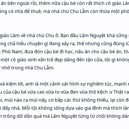
 ăn bên ngoài rồi, thêm nữa cậu bé còn rất thích cô giáo L
hông có nhà để thuê, mà nhà chú Chu Lẫm còn thừa một phò
ô giáo Lâm về nhà chú Chu ở. Ban đầu Lâm Nguyệt khá sửng 
ũng chả hiểu chuyện gì đang xảy ra, thế nhưng cũng đúng l
Phó Nam, đưa đón cậu bé đi học, nấu ăn cho cậu bé ăn, tha
 một cô giáo xinh xắn trẻ đẹp dâng đến tận cửa, tội gì khô
ở nhờ trong nhà Chu Lẫm.
và kiệm lời, anh là một cảnh sát hình sự nghiêm túc, mạnh
 của cậu bé vừa cao vừa to vừa đen vừa thô kệch :v Thật ra
i, múi nào ra múi nấy, cơ bắp các thứ không thiếu, lại còn đ
ại đấy nhá. Mỗi tội không sống dựa vào gia đình mà thích l
Lẫm trông dữ dằn quá mà Lâm Nguyệt từng từ chối không dá