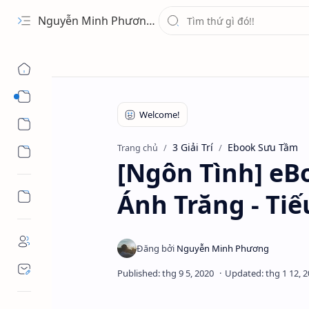
Nguyễn Minh Phương - Blog Chia sẻ Kiến thức Chứng khoán & Tài liệu Toán học
1 Ứng Dụng
2 Học Tập
3 Giải Trí
Ebook Sưu Tầm
Trang chủ
3 Giải Trí
[Ngôn Tình] e
Ánh Trăng - Tiế