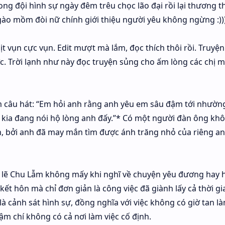
ng đội hình sự ngày đêm trêu chọc lão đại rồi lại thương t
gào mồm đòi nữ chính giới thiệu người yêu không ngừng :))
ịt vụn cực vụn. Edit mượt mà lắm, đọc thích thôi rồi. Truyện
ợc. Trời lạnh như này đọc truyện sủng cho ấm lòng các chị 
m câu hát: “Em hỏi anh rằng anh yêu em sâu đậm tới nhườn
g kia đang nói hộ lòng anh đấy.”* Có một người đàn ông kh
, bởi anh đã may mắn tìm được ánh trăng nhỏ của riêng an
 lẽ Chu Lẫm không mấy khi nghĩ về chuyện yêu đương hay 
 kết hôn mà chỉ đơn giản là công việc đã giành lấy cả thời gi
n là cảnh sát hình sự, đồng nghĩa với việc không có giờ tan l
ậm chí không có cả nơi làm việc cố định.