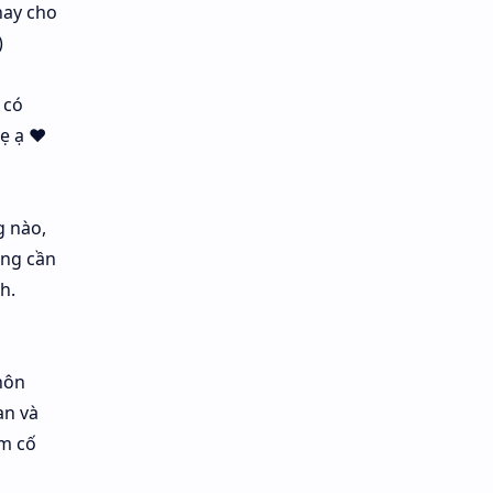
hay cho
)
 có
mẹ ạ ♥
g nào,
ông cần
h.
hôn
an và
àm cố