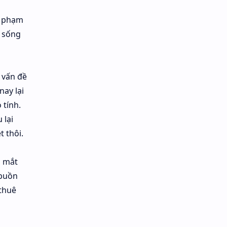
hủ phạm
c sống
 vấn đề
ay lại
 tính.
 lại
 thôi.
g mắt
 buồn
 thuê