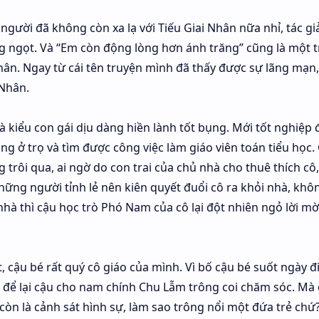
gười đã không còn xa lạ với Tiếu Giai Nhân nữa nhỉ, tác gi
g ngọt. Và “Em còn động lòng hơn ánh trăng” cũng là một 
ân. Ngay từ cái tên truyện mình đã thấy được sự lãng mạn,
Nhân.
 kiểu con gái dịu dàng hiền lành tốt bụng. Mới tốt nghiệp đ
g ở trọ và tìm được công việc làm giáo viên toán tiểu học.
g trôi qua, ai ngờ do con trai của chủ nhà cho thuê thích cô
hững người tỉnh lẻ nên kiên quyết đuổi cô ra khỏi nhà, khô
nhà thì cậu học trò Phó Nam của cô lại đột nhiên ngỏ lời mờ
 cậu bé rất quý cô giáo của mình. Vì bố cậu bé suốt ngày đ
hỉ để lại cậu cho nam chính Chu Lẫm trông coi chăm sóc. Mà
i còn là cảnh sát hình sự, làm sao trông nổi một đứa trẻ chứ