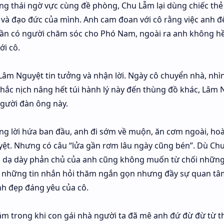
ng thái ngờ vực cùng đề phòng, Chu Lẫm lại dùng chiếc thẻ
và đạo đức của mình. Anh cam đoan với cô rằng việc anh đ
cần có người chăm sóc cho Phó Nam, ngoài ra anh không hề
ới cô.
Lâm Nguyệt tin tưởng và nhận lời. Ngày cô chuyển nhà, nhì
hắc nịch nâng hết túi hành lý này đến thùng đồ khác, Lâm 
người đàn ông này.
ng lời hứa ban đầu, anh đi sớm về muộn, ăn cơm ngoài, ho
uyệt. Nhưng có câu “lửa gần rơm lâu ngày cũng bén”. Dù Ch
cái dạ dày phản chủ của anh cũng không muốn từ chối nhữ
ồi những tin nhắn hỏi thăm ngắn gọn nhưng đầy sự quan tâ
nh đẹp đáng yêu của cô.
ắm trong khi con gái nhà người ta đã mê anh đứ đừ đừ từ t