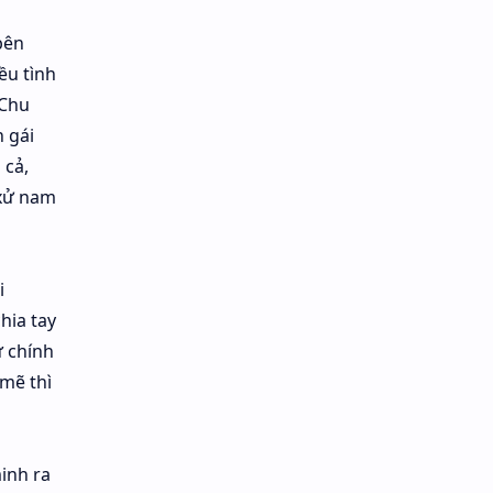
bên
ều tình
 Chu
 gái
 cả,
 xử nam
i
hia tay
ữ chính
mẽ thì
inh ra