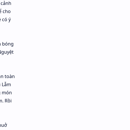
 cảnh
ể cho
 có ý
n bóng
Nguyệt
àn toàn
u Lẫm
ng món
m. Rồi
huở