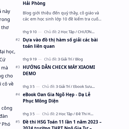
Hải Phòng
ả này
Blog giới thiệu đến quý thầy, cô giáo và
các em học sinh lớp 10 đề kiểm tra cuối
trong
học kỳ 1 môn Toán 10 năm học 2023 –
 thơ
2024 trường THPT Nhữ Văn Lan, th…
Dựa vào đồ thị hàm số giải các bài
toán liên quan
ại học,
 Cứ
HƯỚNG DẪN CHECK MÁY XIAOMI
, mà
DEMO
ng cho
i cô về
eBook Oan Gia Ngõ Hẹp - Dạ Lễ
Phục Mông Diện
i công
 đàn
Đề thi HSG Toán 11 lần 1 năm 2023 –
? Phó
2024 trường THPT Ngô Gia Tự –