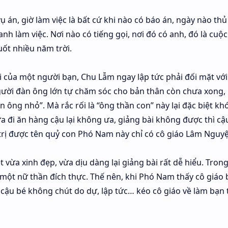
vụ án, giờ làm việc là bất cứ khi nào có báo án, ngày nào t
anh làm việc. Nơi nào có tiếng gọi, nơi đó có anh, đó là cuộ
ốt nhiều năm trời.
i của một người bạn, Chu Lẫm ngay lập tức phải đối mặt với
ười đàn ông lớn tự chăm sóc cho bản thân còn chưa xong, n
ông nhỏ”. Mà rắc rối là “ông thần con” này lại đặc biệt khó
 đi ăn hàng cậu lại không ưa, giảng bài không được thì cậu
trị được tên quỷ con Phó Nam này chỉ có cô giáo Lâm Nguyệt
vừa xinh đẹp, vừa dịu dàng lại giảng bài rất dễ hiểu. Tron
à một nữ thần đích thực. Thế nên, khi Phó Nam thấy cô giáo
i, cậu bé không chút do dự, lập tức… kéo cô giáo về làm bạn