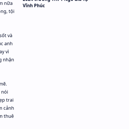
âm nữa
Vĩnh Phúc
ng, tội
sốt và
úc anh
y vì
ng nhận
 mẽ.
 nói
ẹp trai
àm cảnh
m thuê