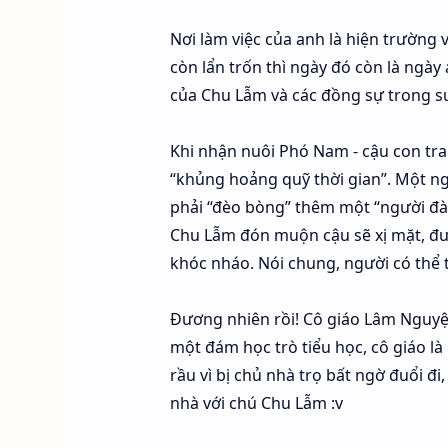
Nơi làm việc của anh là hiện trường 
còn lẩn trốn thì ngày đó còn là ngày 
của Chu Lẫm và các đồng sự trong su
Khi nhận nuôi Phó Nam - cậu con tra
“khủng hoảng quỹ thời gian”. Một ng
phải “đèo bòng” thêm một “người đàn 
Chu Lẫm đón muộn cậu sẽ xị mặt, đưa
khóc nháo. Nói chung, người có thể 
Đương nhiên rồi! Cô giáo Lâm Nguyệt 
một đám học trò tiểu học, cô giáo l
rầu vì bị chủ nhà trọ bất ngờ đuổi đ
nhà với chú Chu Lẫm :v