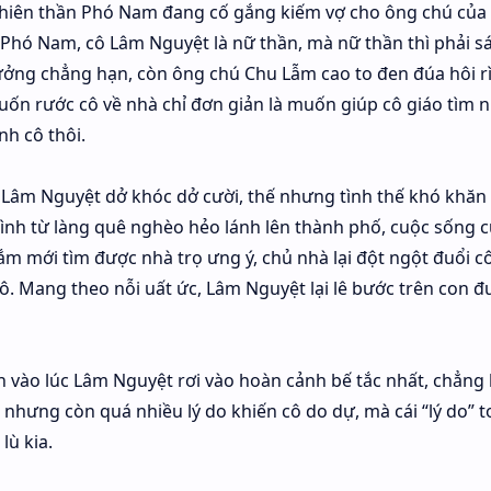
thiên thần Phó Nam đang cố gắng kiếm vợ cho ông chú của
với Phó Nam, cô Lâm Nguyệt là nữ thần, mà nữ thần thì phải s
rưởng chẳng hạn, còn ông chú Chu Lẫm cao to đen đúa hôi rì
ốn rước cô về nhà chỉ đơn giản là muốn giúp cô giáo tìm n
nh cô thôi.
Lâm Nguyệt dở khóc dở cười, thế nhưng tình thế khó khăn 
ình từ làng quê nghèo hẻo lánh lên thành phố, cuộc sống 
ắm mới tìm được nhà trọ ưng ý, chủ nhà lại đột ngột đuổi cô
i cô. Mang theo nỗi uất ức, Lâm Nguyệt lại lê bước trên con 
 vào lúc Lâm Nguyệt rơi vào hoàn cảnh bế tắc nhất, chẳng 
nhưng còn quá nhiều lý do khiến cô do dự, mà cái “lý do” t
lù kia.