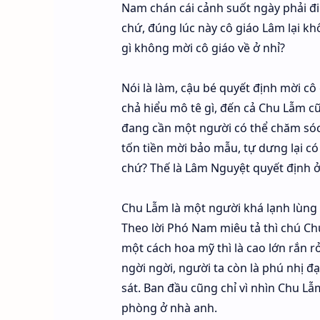
Nam chán cái cảnh suốt ngày phải đi
chứ, đúng lúc này cô giáo Lâm lại k
gì không mời cô giáo về ở nhỉ?
Nói là làm, cậu bé quyết định mời c
chả hiểu mô tê gì, đến cả Chu Lẫm c
đang cần một người có thể chăm sóc 
tốn tiền mời bảo mẫu, tự dưng lại có
chứ? Thế là Lâm Nguyệt quyết định 
Chu Lẫm là một người khá lạnh lùng 
Theo lời Phó Nam miêu tả thì chú Chu
một cách hoa mỹ thì là cao lớn rắn rỏ
ngời ngời, người ta còn là phú nhị đ
sát. Ban đầu cũng chỉ vì nhìn Chu 
phòng ở nhà anh.