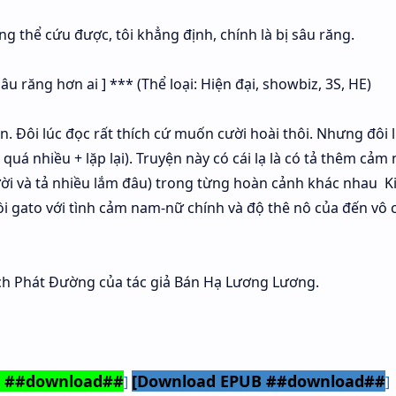
ng thể cứu được, tôi khẳng định, chính là bị sâu răng.
âu răng hơn ai ] *** (Thể loại: Hiện đại, showbiz, 3S, HE)
 Đôi lúc đọc rất thích cứ muốn cười hoài thôi. Nhưng đôi lú
 quá nhiều + lặp lại). Truyện này có cái lạ là có tả thêm cảm
ời và tả nhiều lắm đâu) trong từng hoàn cảnh khác nhau Ki
i gato với tình cảm nam-nữ chính và độ thê nô của đến vô 
ch Phát Đường của tác giả Bán Hạ Lương Lương.
3 ##download##
[Download EPUB ##download##
]
]