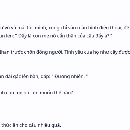
ự vò vò mái tóc mình, xong chỉ vào màn hình điện thoại, đề 
n lên: " Đây là con mẹ nó cẩn thận của cậu đấy à? "
 Nhan trước chốn đông người. Tình yêu của họ như cây đượ
n dài gác lên bàn, đáp: " Đương nhiên. "
anh con mẹ nó còn muốn thế nào?
n thức ăn cho cẩu nhiều quá.