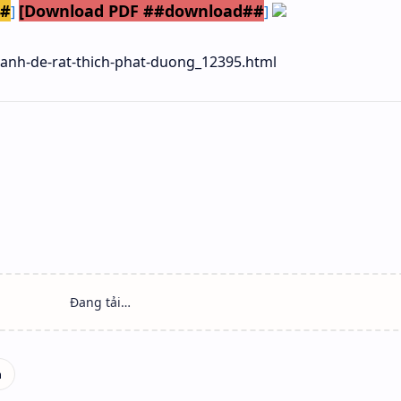
##
[Download PDF ##download##
]
]
anh-de-rat-thich-phat-duong_12395.html