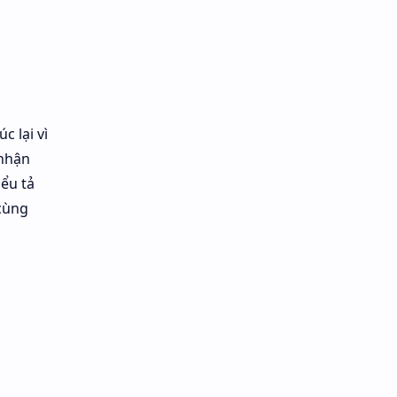
c lại vì
 nhận
ểu tả
cùng