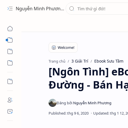
Nguyễn Minh Phương - Blog Chia sẻ Kiến thức Chứng khoán & Tài liệu Toán học
1 Ứng Dụng
2 Học Tập
3 Giải Trí
Ebook Sưu Tầm
Trang chủ
3 Giải Trí
[Ngôn Tình] eB
Đường - Bán Hạ