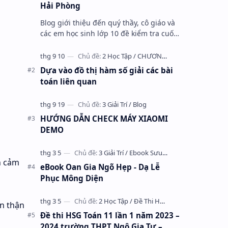
Hải Phòng
Blog giới thiệu đến quý thầy, cô giáo và
các em học sinh lớp 10 đề kiểm tra cuối
học kỳ 1 môn Toán 10 năm học 2023 –
2024 trường THPT Nhữ Văn Lan, th…
Dựa vào đồ thị hàm số giải các bài
toán liên quan
HƯỚNG DẪN CHECK MÁY XIAOMI
DEMO
h cảm
eBook Oan Gia Ngõ Hẹp - Dạ Lễ
Phục Mông Diện
ẩn thận
Đề thi HSG Toán 11 lần 1 năm 2023 –
2024 trường THPT Ngô Gia Tự –