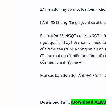
2/ Trên đời này có một loại bệnh khô
[ Ảnh đế không đáng sợ, chỉ sợ ai bị s
Ps: truyện 2S, NGỌT cực kì NGỌT luôn.
ngọt quá lại thấy hơi chán (vì miêu tả
của từng fan (cũng không nhiều ngư
để cho mọi người biết fan hâm mộ rồ
của nam chính ấy mà =)))
Mời các bạn đón đọc Ảnh Đế Rất Thí
[Download AZW
Download Full:
: