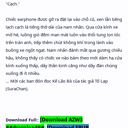
"Cạch."
Chiếc earphone được gỡ ra đặt lại vào chỗ cũ, xen lẫn tiếng
lạch cạch là tiếng thở dài của nam nhân. Qua cửa kính xe
mở hé, luồng gió đêm man mát luồn vào thổi tung lọn tóc
trên trán anh, tiếp thêm chút không khí trong lành vào
buồng xe ngột ngạt. Nam nhân đánh mắt qua gương chiếu
hậu, không thấy có chiếc xe nào bám theo mới dám hạ cửa
kính xuống thấp, dây thần kinh căng như dây đàn chùng
xuống đi ít nhiều.
... Mời các bạn đón đọc Kế Lão Bà của tác giả Tố Lạp
(SuraChan).
[Download AZW3
Download Full:
:
##download##
[Download EPUB
]