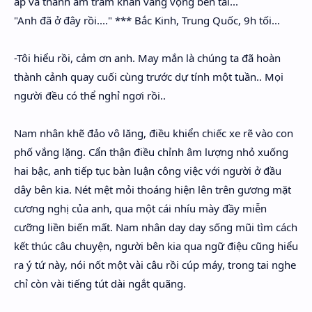
áp và thanh âm trầm khàn vang vọng bên tai...
"Anh đã ở đây rồi...." *** Bắc Kinh, Trung Quốc, 9h tối...
-Tôi hiểu rồi, cảm ơn anh. May mắn là chúng ta đã hoàn
thành cảnh quay cuối cùng trước dự tính một tuần.. Mọi
người đều có thể nghỉ ngơi rồi..
Nam nhân khẽ đảo vô lăng, điều khiển chiếc xe rẽ vào con
phố vắng lặng. Cẩn thận điều chỉnh âm lượng nhỏ xuống
hai bậc, anh tiếp tục bàn luận công việc với người ở đầu
dây bên kia. Nét mệt mỏi thoáng hiện lên trên gương mặt
cương nghị của anh, qua một cái nhíu mày đầy miễn
cưỡng liền biến mất. Nam nhân day day sống mũi tìm cách
kết thúc câu chuyện, người bên kia qua ngữ điệu cũng hiểu
ra ý tứ này, nói nốt một vài câu rồi cúp máy, trong tai nghe
chỉ còn vài tiếng tút dài ngắt quãng.