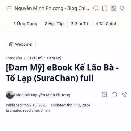
Nguyễn Minh Phương - Blog Chia sẻ Kiến thức Chứng khoán & Tài liệu Toán học
3 Giải Trí
Đam Mỹ
Trang chủ
[Đam Mỹ] eBook Kế Lão Bà -
Tố Lạp (SuraChan) full