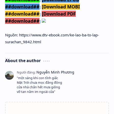
##download##
[Download MOBI
]
##download##
[Download PDF
]
##download##
]
Nguồn: https://www.dtv-ebook.com/ke-lao-ba-to-lap-
surachan_9842.html
About the author
"một sáng khi con tỉnh giấc
Mặt Trời chưa mọc đằng đông
cửa nhà chắn hết mưa giông
vỡ tan nằm im ngoài cửa"