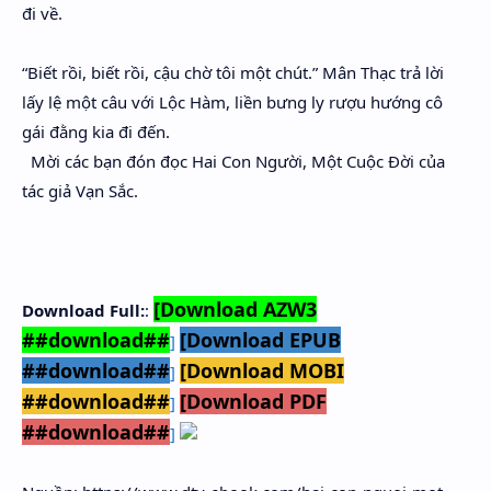
đi về.
“Biết rồi, biết rồi, cậu chờ tôi một chút.” Mân Thạc trả lời
lấy lệ một câu với Lộc Hàm, liền bưng ly rượu hướng cô
gái đằng kia đi đến.
Mời các bạn đón đọc Hai Con Người, Một Cuộc Đời của
tác giả Vạn Sắc.
[Download AZW3
Download Full:
:
##download##
[Download EPUB
]
##download##
[Download MOBI
]
##download##
[Download PDF
]
##download##
]