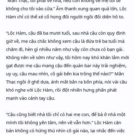
“Mân Thạc, tôi phải về nhà, nếu còn không về mẹ tôi sẽ
không cho tôi vào cửa.” Âm thanh xung quan quá lớn, Lộc
Hàm chỉ có thể xé cổ họng đối người ngồi đối diện hô to.
“Lộc Hàm, cậu đã ba mươi tuổi, sau nhà cậu còn quy định
giờ về, mẹ cậu chắc không xem cậu là đứa trẻ ba tuổi mà
chăm đi, hèn gì nhiều năm như vậy còn chưa có bạn gái.
Không nên về sớm như vậy, tôi hôm nay khó khăn lắm mới
gạt được mẹ cậu mang cậu đến quán bar này trải nghiệm,
uy uy, cậu mau nhìn, cô gái bên kia trông thế nào!?” Mân
Thạc ngồi ở ghế dựa, ánh mắt bắn ra bốn phía, nói vài câu
khó nghe với Lộc Hàm, rồi đột nhiên hưng phấn phát
mạnh vào cánh tay cậu.
“Cậu cũng biết nhà tôi chỉ có hai mẹ con, để bà ở nhà một
mình tôi không yên tâm, nên về vẫn hơn.” Lộc Hàm căn
bản không có hứng thú nhìn cô gái nào, lại nhắc đến việc