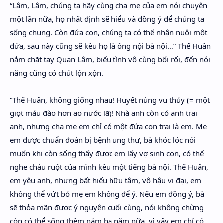
“Lâm, Lâm, chúng ta hãy cùng cha mẹ của em nói chuyện
một lần nữa, họ nhất định sẽ hiểu và đồng ý để chúng ta
sống chung. Còn đứa con, chúng ta có thể nhận nuôi một
đứa, sau này cũng sẽ kêu họ là ông nội bà nội…” Thế Huân
nắm chặt tay Quan Lâm, biểu tình vô cùng bối rối, đến nói
năng cũng có chút lộn xộn.
“Thế Huân, không giống nhau! Huyết nùng vu thủy (= một
giọt máu đào hơn ao nước lã)! Nhà anh còn có anh trai
anh, nhưng cha mẹ em chỉ có một đứa con trai là em. Mẹ
em được chuẩn đoán bị bệnh ung thư, bà khóc lóc nói
muốn khi còn sống thấy được em lấy vợ sinh con, có thể
nghe cháu ruột của mình kêu một tiếng bà nội. Thế Huân,
em yêu anh, nhưng bất hiếu hữu tâm, vô hậu vi đại, em
không thể vứt bỏ mẹ em không để ý. Nếu em đồng ý, bà
sẽ thỏa mãn được ý nguyện cuối cùng, nói không chừng
còn có thể sống thêm năm ba năm nữa, vì vậy em chỉ có