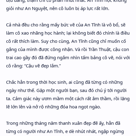
dịu dàng, thậm chí có phần nhút nhát. An Tĩnh học không
giỏi như An Nguyệt, nên cô luôn bị áp lực rất lớn.
Cả nhà đều cho rằng mấy bức vẽ của An Tĩnh là vô bổ, sẽ
làm cô xao nhãng học hành; lại không biết đó chính là điều
cô rất thích làm. Suy cho cùng, An Tĩnh cũng chỉ muốn cố
gắng của mình được công nhận. Và rồi Trần Thuật, cậu con
trai cao gầy đó đã đứng ngắm nhìn tấm bảng cô vẽ, nói với
cô rằng: “Cậu vẽ đẹp lắm.”
Chắc hẳn trong thời học sinh, ai cũng đã từng có những
ngày như thế. Gặp một người bạn, sau đó chú ý tới người
ta. Cảm giác này ươm mầm một cách rất âm thầm, rồi lặng
lẽ lớn lên và nở rộ những đóa hoa ngọt ngào.
Trong những tháng năm thanh xuân đẹp đẽ ấy, hẳn đã
từng có người như An Tĩnh, e dè nhút nhát, ngập ngừng