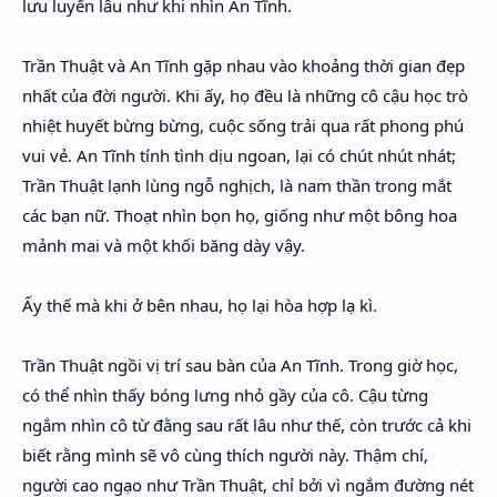
lưu luyến lâu như khi nhìn An Tĩnh.
Trần Thuật và An Tĩnh gặp nhau vào khoảng thời gian đẹp
nhất của đời người. Khi ấy, họ đều là những cô cậu học trò
nhiệt huyết bừng bừng, cuộc sống trải qua rất phong phú
vui vẻ. An Tĩnh tính tình dịu ngoan, lại có chút nhút nhát;
Trần Thuật lạnh lùng ngỗ nghịch, là nam thần trong mắt
các bạn nữ. Thoạt nhìn bọn họ, giống như một bông hoa
mảnh mai và một khối băng dày vậy.
Ấy thế mà khi ở bên nhau, họ lại hòa hợp lạ kì.
Trần Thuật ngồi vị trí sau bàn của An Tĩnh. Trong giờ học,
có thể nhìn thấy bóng lưng nhỏ gầy của cô. Cậu từng
ngắm nhìn cô từ đằng sau rất lâu như thế, còn trước cả khi
biết rằng mình sẽ vô cùng thích người này. Thậm chí,
người cao ngạo như Trần Thuật, chỉ bởi vì ngắm đường nét