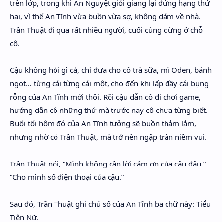
trên lớp, trong khi An Nguyệt giỏi giang lại đứng hạng thứ
hai, vì thế An Tĩnh vừa buồn vừa sợ, không dám về nhà.
Trần Thuật đi qua rất nhiều người, cuối cùng dừng ở chỗ
cô.
Cậu không hỏi gì cả, chỉ đưa cho cô trà sữa, mì Oden, bánh
ngọt… từng cái từng cái một, cho đến khi lấp đầy cái bụng
rỗng của An Tĩnh mới thôi. Rồi cậu dẫn cô đi chơi game,
hướng dẫn cô những thứ mà trước nay cô chưa từng biết.
Buổi tối hôm đó của An Tĩnh tưởng sẽ buồn thảm lắm,
nhưng nhờ có Trần Thuật, mà trở nên ngập tràn niềm vui.
Trần Thuật nói, “Mình không cần lời cảm ơn của cậu đâu.”
“Cho mình số điện thoại của cậu.”
Sau đó, Trần Thuật ghi chú số của An Tĩnh ba chữ này: Tiểu
Tiên Nữ.