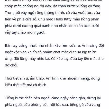
chớp mắt, chống người dậy, lật chăn bước xuống giường.
Trong bộ váy ngủ rộng thùng thình, cô vừa vuốt tóc, vừa
tiến về phía cửa sổ. Chú mèo Hello Kitty màu hồng phấn
phía dưới xương quai xanh nhỏ nhắn xinh xắn tươi cười
vẫy tay chào mọi người.
Bàn tay trắng nhợt nhỏ nhắn kéo rèm cửa ra. Ánh sáng đột
ngột xộc vào khiến cô nhắm chặt mắt vì chưa kịp thích
ứng, đôi lông mày nhíu lại. Cô xòe tay, đưa tay lên mắt cho
đỡ chói.
Thời tiết âm u, ẩm thấp. An Tĩnh khẽ nhoẽn miệng, đúng
kiểu thời tiết mà cô thích.
Tiếng bước chân bên ngoài càng ngày càng gần, dừng lại
phía ngoài cửa phòng cô, một lúc sau, tiếng gõ cửa vang