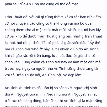
phía sau của An Tĩnh mà cũng có thể đỏ mặt.
Trần Thuật đối với cái gì cũng thờ ơ, kể cả các bạn nữ kiếm
cớ nói chuyện, cậu cũng có thể không vui mà bỏ qua,
chẳng thèm cho ai một chút mặt mũi. Nhiều người hay lấy
cớ bài khó để được Trần Thuật giảng bài, nhưng Trần Thuật
lại nói, hỏi cái gì chứ, “Tôi có phải là giáo viên đâu.” Ấy thế
mà cậu con trai “khó ở” này lại tự nhiên giúp đỡ An Tĩnnh
khi cô gặp rắc rối trên bảng, lưu loát đọc lời giải cho cô
chép vào. Cũng chính cậu con trai này đã làm một việc mà
trước nay, ngay cả người nhà An Tĩnh cũng chưa từng làm
với cô. Trần Thuật nói, An Tĩnh, cậu vẽ đẹp lắm.
An Tĩnh khi sinh ra đã luôn bị so sánh với người chị sinh
đôi An Nguyệt của mình. Nếu như nói An Nguyệt là mặt
trời rực rỡ, năng động, bản lĩnh; thì An Tĩnh lại là mặt trăng