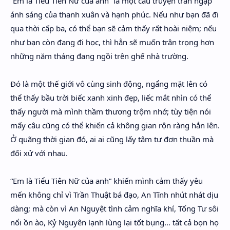
“Em là Tiểu Tiên Nữ của anh” là một câu truyện tràn ngập
ánh sáng của thanh xuân và hạnh phúc. Nếu như bạn đã đi
qua thời cấp ba, có thể bạn sẽ cảm thấy rất hoài niệm; nếu
như bạn còn đang đi học, thì hẳn sẽ muốn trân trọng hơn
những năm tháng đang ngồi trên ghế nhà trường.
Đó là một thế giới vô cùng sinh động, ngẩng mặt lên có
thể thấy bầu trời biếc xanh xinh đẹp, liếc mắt nhìn có thể
thấy người mà mình thầm thương trộm nhớ; tùy tiện nói
mấy câu cũng có thể khiến cả không gian rộn ràng hẳn lên.
Ở quãng thời gian đó, ai ai cũng lấy tâm tư đơn thuần mà
đối xử với nhau.
“Em là Tiểu Tiên Nữ của anh” khiến mình cảm thấy yêu
mến không chỉ vì Trần Thuật bá đạo, An Tĩnh nhút nhát dịu
dàng; mà còn vì An Nguyệt tình cảm nghĩa khí, Tống Tư sôi
nổi ồn ào, Kỷ Nguyên lạnh lùng lại tốt bụng… tất cả bọn họ