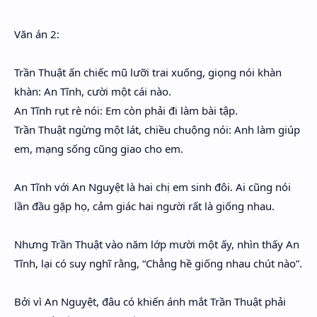
Văn án 2:
Trần Thuật ấn chiếc mũ lưỡi trai xuống, giọng nói khàn
khàn: An Tĩnh, cười một cái nào.
An Tĩnh rụt rè nói: Em còn phải đi làm bài tập.
Trần Thuật ngừng một lát, chiều chuộng nói: Anh làm giúp
em, mạng sống cũng giao cho em.
An Tĩnh với An Nguyệt là hai chị em sinh đôi. Ai cũng nói
lần đầu gặp họ, cảm giác hai người rất là giống nhau.
Nhưng Trần Thuật vào năm lớp mười một ấy, nhìn thấy An
Tĩnh, lại có suy nghĩ rằng, “Chẳng hề giống nhau chút nào”.
Bởi vì An Nguyệt, đâu có khiến ánh mắt Trần Thuật phải