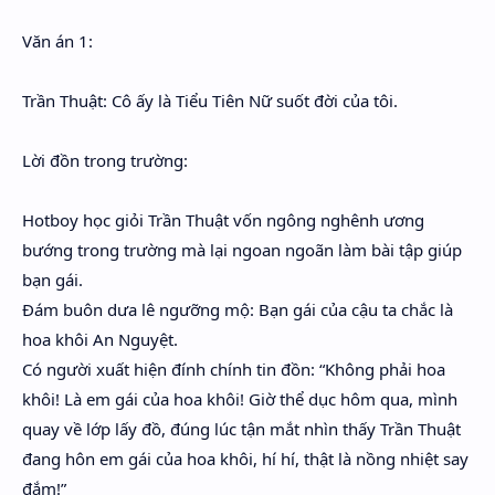
Hidden Menu
Văn án 1:
Hidden Menu
Trần Thuật: Cô ấy là Tiểu Tiên Nữ suốt đời của tôi.
Lời đồn trong trường:
Hotboy học giỏi Trần Thuật vốn ngông nghênh ương
bướng trong trường mà lại ngoan ngoãn làm bài tập giúp
bạn gái.
Đám buôn dưa lê ngưỡng mộ: Bạn gái của cậu ta chắc là
hoa khôi An Nguyệt.
Có người xuất hiện đính chính tin đồn: “Không phải hoa
khôi! Là em gái của hoa khôi! Giờ thể dục hôm qua, mình
quay về lớp lấy đồ, đúng lúc tận mắt nhìn thấy Trần Thuật
đang hôn em gái của hoa khôi, hí hí, thật là nồng nhiệt say
đắm!”