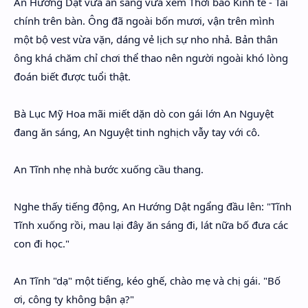
An Hướng Dật vừa ăn sáng vừa xem Thời báo Kinh tế - Tài
chính trên bàn. Ông đã ngoài bốn mươi, vận trên mình
một bộ vest vừa vặn, dáng vẻ lịch sự nho nhả. Bản thân
ông khá chăm chỉ chơi thể thao nên người ngoài khó lòng
đoán biết được tuổi thật.
Bà Lục Mỹ Hoa mãi miết dặn dò con gái lớn An Nguyệt
đang ăn sáng, An Nguyệt tinh nghịch vẫy tay với cô.
An Tĩnh nhẹ nhà bước xuống cầu thang.
Nghe thấy tiếng động, An Hướng Dật ngẩng đầu lên: "Tĩnh
Tĩnh xuống rồi, mau lại đây ăn sáng đi, lát nữa bố đưa các
con đi học."
An Tĩnh "dạ" một tiếng, kéo ghế, chào mẹ và chị gái. "Bố
ơi, công ty không bận ạ?"