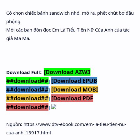
Cô chọn chiếc bánh sandwich nhỏ, mở ra, phết chút bơ đậu
phộng.
Mời các bạn đón đọc Em Là Tiểu Tiên Nữ Của Anh của tác
giả Ma Ma.
[Download AZW3
Download Full:
:
##download##
[Download EPUB
]
##download##
[Download MOBI
]
##download##
[Download PDF
]
##download##
]
Nguồn: https://www.dtv-ebook.com/em-la-tieu-tien-nu-
cua-anh_13917.html