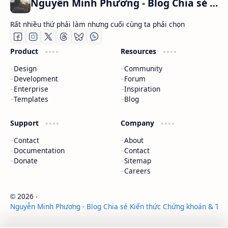
Nguyễn Minh Phương - Blog Chia sẻ Kiến thức Chứng khoán & Tài liệu Toán học
Rất nhiều thứ phải làm nhưng cuối cùng ta phải chọn
Product
Resources
Design
Community
Development
Forum
Enterprise
Inspiration
Templates
Blog
Support
Company
Contact
About
Documentation
Contact
Donate
Sitemap
Careers
2026
‧
©
Nguyễn Minh Phương - Blog Chia sẻ Kiến thức Chứng khoán & Tài 
‧ All rights reserved.