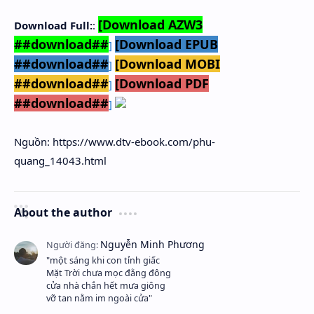
[Download AZW3
Download Full:
:
##download##
[Download EPUB
]
##download##
[Download MOBI
]
##download##
[Download PDF
]
##download##
]
Nguồn: https://www.dtv-ebook.com/phu-
quang_14043.html
About the author
"một sáng khi con tỉnh giấc
Mặt Trời chưa mọc đằng đông
cửa nhà chắn hết mưa giông
vỡ tan nằm im ngoài cửa"