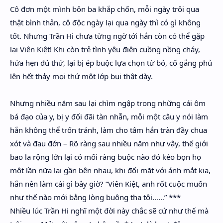
Hidden Menu
Cô đơn một mình bôn ba khắp chốn, mỗi ngày trôi qua
thật bình thản, cô độc ngày lại qua ngày thì có gì không
Hidden Menu
tốt. Nhưng Trần Hi chưa từng ngờ tới hắn còn có thể gặp
lại Viên Kiệt! Khi còn trẻ tình yêu điên cuồng nồng cháy,
hứa hẹn đủ thứ, lại bị ép buộc lựa chọn từ bỏ, cố gắng phủ
lên hết thảy mọi thứ một lớp bụi thật dày.
Nhưng nhiều năm sau lại chìm ngập trong những cái ôm
bá đạo của y, bị y đối đãi tàn nhẫn, mỗi một câu y nói làm
hắn không thể trốn tránh, làm cho tâm hắn tràn đầy chua
xót và đau đớn – Rõ ràng sau nhiều năm như vậy, thế giới
bao la rộng lớn lại có mối ràng buộc nào đó kéo bọn họ
một lần nữa lại gần bên nhau, khi đối mặt với ánh mắt kia,
hắn nên làm cái gì bây giờ? “Viên Kiệt, anh rốt cuộc muốn
như thế nào mới bằng lòng buông tha tôi……” ***
Nhiều lúc Trần Hi nghĩ một đời này chắc sẽ cứ như thế mà