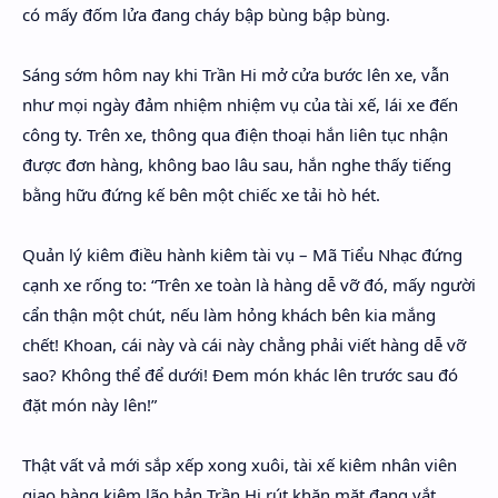
có mấy đốm lửa đang cháy bập bùng bập bùng.
Sáng sớm hôm nay khi Trần Hi mở cửa bước lên xe, vẫn
như mọi ngày đảm nhiệm nhiệm vụ của tài xế, lái xe đến
công ty. Trên xe, thông qua điện thoại hắn liên tục nhận
được đơn hàng, không bao lâu sau, hắn nghe thấy tiếng
bằng hữu đứng kế bên một chiếc xe tải hò hét.
Quản lý kiêm điều hành kiêm tài vụ – Mã Tiểu Nhạc đứng
cạnh xe rống to: “Trên xe toàn là hàng dễ vỡ đó, mấy người
cẩn thận một chút, nếu làm hỏng khách bên kia mắng
chết! Khoan, cái này và cái này chẳng phải viết hàng dễ vỡ
sao? Không thể để dưới! Đem món khác lên trước sau đó
đặt món này lên!”
Thật vất vả mới sắp xếp xong xuôi, tài xế kiêm nhân viên
giao hàng kiêm lão bản Trần Hi rút khăn mặt đang vắt