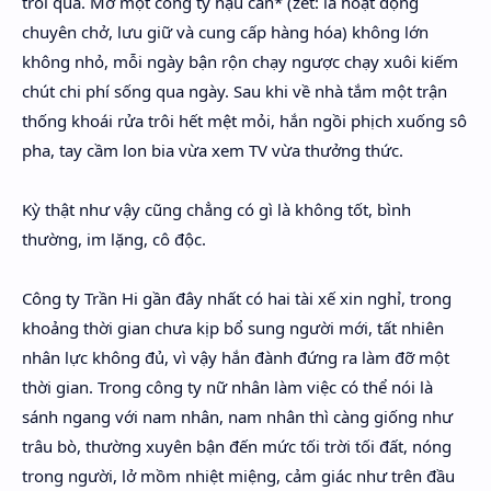
trôi qua. Mở một công ty hậu cần* (zet: là hoạt động
chuyên chở, lưu giữ và cung cấp hàng hóa) không lớn
không nhỏ, mỗi ngày bận rộn chạy ngược chạy xuôi kiếm
chút chi phí sống qua ngày. Sau khi về nhà tắm một trận
thống khoái rửa trôi hết mệt mỏi, hắn ngồi phịch xuống sô
pha, tay cầm lon bia vừa xem TV vừa thưởng thức.
Kỳ thật như vậy cũng chẳng có gì là không tốt, bình
thường, im lặng, cô độc.
Công ty Trần Hi gần đây nhất có hai tài xế xin nghỉ, trong
khoảng thời gian chưa kịp bổ sung người mới, tất nhiên
nhân lực không đủ, vì vậy hắn đành đứng ra làm đỡ một
thời gian. Trong công ty nữ nhân làm việc có thể nói là
sánh ngang với nam nhân, nam nhân thì càng giống như
trâu bò, thường xuyên bận đến mức tối trời tối đất, nóng
trong người, lở mồm nhiệt miệng, cảm giác như trên đầu