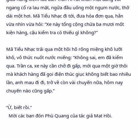
ngang cổ ra lau mặt, ngửa đầu uống một ngụm nước, thở
dài một hơi. Mã Tiểu Nhạc đi tới, đưa hóa đơn qua, hắn
vừa nhìn vừa hỏi: “Xe này tổng cộng chứa ba mươi mốt
kiện hàng, cậu kiểm tra có thiếu gì không?”
Mã Tiểu Nhạc trải qua một hồi hô rống miệng khô lưỡi
khô, vô thức nuốt nước miếng: “Không sai, em đã kiểm
qua. Trần ca, xe này cần chở đi gấp, mới qua một giờ thôi
mà khách hàng đã gọi điện thúc giục không biết bao nhiêu
lần, anh mau đi đi, trở về còn vài chuyến nữa, hôm nay
chuyến nào cũng gấp.”
“Ừ, biết rồi.”
Mời các bạn đón Phù Quang của tác giả Mạt Hồi.