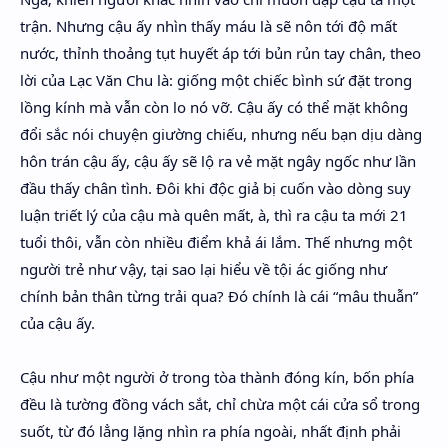
trận. Nhưng cậu ấy nhìn thấy máu là sẽ nôn tới độ mất
nước, thỉnh thoảng tụt huyết áp tới bủn rủn tay chân, theo
lời của Lạc Văn Chu là: giống một chiếc bình sứ đặt trong
lồng kính mà vẫn còn lo nó vỡ. Cậu ấy có thể mặt không
đổi sắc nói chuyện giường chiếu, nhưng nếu bạn dịu dàng
hôn trán cậu ấy, cậu ấy sẽ lộ ra vẻ mặt ngây ngốc như lần
đầu thấy chân tình. Đôi khi độc giả bị cuốn vào dòng suy
luận triết lý của cậu mà quên mất, à, thì ra cậu ta mới 21
tuổi thôi, vẫn còn nhiều điểm khả ái lắm. Thế nhưng một
người trẻ như vậy, tại sao lại hiểu về tội ác giống như
chính bản thân từng trải qua? Đó chính là cái “mâu thuẫn”
của cậu ấy.
Cậu như một người ở trong tòa thành đóng kín, bốn phía
đều là tường đồng vách sắt, chỉ chừa một cái cửa sổ trong
suốt, từ đó lẳng lặng nhìn ra phía ngoài, nhất định phải