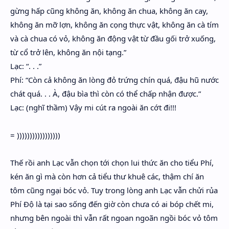
gừng hấp cũng không ăn, không ăn chua, không ăn cay,
không ăn mỡ lợn, không ăn cọng thực vật, không ăn cà tím
và cà chua có vỏ, không ăn động vật từ đầu gối trở xuống,
từ cổ trở lên, không ăn nội tạng.”
Lạc: “. . .”
Phí: “Còn cả không ăn lòng đỏ trứng chín quá, đậu hũ nước
chát quá. . . À, đậu bìa thì còn có thể chấp nhận được.”
Lạc: (nghĩ thầm) Vậy mi cút ra ngoài ăn cớt đi!!!
= )))))))))))))))))
Thế rồi anh Lạc vẫn chọn tới chọn lui thức ăn cho tiểu Phí,
kén ăn gì mà còn hơn cả tiểu thư khuê các, thậm chí ăn
tôm cũng ngại bóc vỏ. Tuy trong lòng anh Lạc vẫn chửi rủa
Phí Độ là tại sao sống đến giờ còn chưa có ai bóp chết mi,
nhưng bên ngoài thì vẫn rất ngoan ngoãn ngồi bóc vỏ tôm