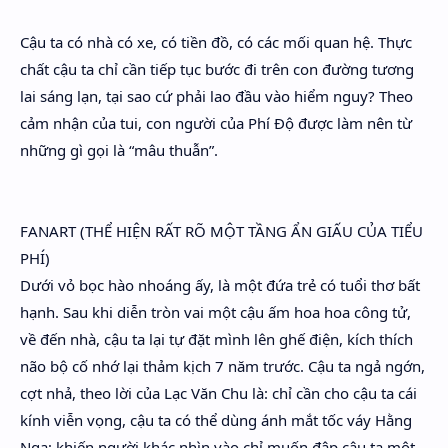
Cậu ta có nhà có xe, có tiền đồ, có các mối quan hệ. Thực
chất cậu ta chỉ cần tiếp tục bước đi trên con đường tương
lai sáng lạn, tại sao cứ phải lao đầu vào hiểm nguy? Theo
cảm nhận của tui, con người của Phí Độ được làm nên từ
những gì gọi là “mâu thuẫn”.
FANART (THỂ HIỆN RẤT RÕ MỘT TẦNG ẨN GIẤU CỦA TIỂU
PHÍ)
Dưới vỏ bọc hào nhoáng ấy, là một đứa trẻ có tuổi thơ bất
hạnh. Sau khi diễn tròn vai một cậu ấm hoa hoa công tử,
về đến nhà, cậu ta lại tự đặt mình lên ghế điện, kích thích
não bộ cố nhớ lại thảm kịch 7 năm trước. Cậu ta ngả ngớn,
cợt nhả, theo lời của Lạc Văn Chu là: chỉ cần cho cậu ta cái
kính viễn vọng, cậu ta có thể dùng ánh mắt tốc váy Hằng
Nga; khiến người khác nhìn vào chỉ muốn đập cậu ta một