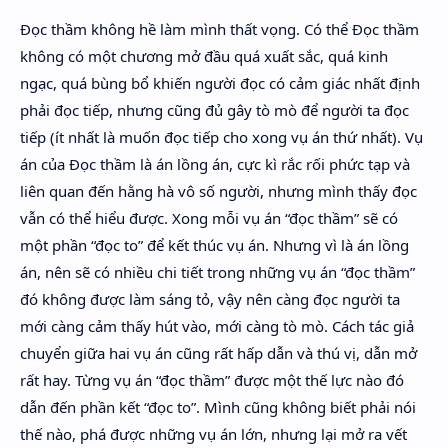
Đọc thầm không hề làm mình thất vọng. Có thể Đọc thầm
không có một chương mở đầu quá xuất sắc, quá kinh
ngạc, quá bùng bổ khiến người đọc có cảm giác nhất định
phải đọc tiếp, nhưng cũng đủ gây tò mò để người ta đọc
tiếp (ít nhất là muốn đọc tiếp cho xong vụ án thứ nhất). Vụ
án của Đọc thầm là án lồng án, cực kì rắc rối phức tạp và
liên quan đến hằng hà vô số người, nhưng mình thấy đọc
vẫn có thể hiểu được. Xong mỗi vụ án “đọc thầm” sẽ có
một phần “đọc to” để kết thúc vụ án. Nhưng vì là án lồng
án, nên sẽ có nhiều chi tiết trong những vụ án “đọc thầm”
đó không được làm sáng tỏ, vậy nên càng đọc người ta
mới càng cảm thấy hút vào, mới càng tò mò. Cách tác giả
chuyển giữa hai vụ án cũng rất hấp dẫn và thú vị, dẫn mở
rất hay. Từng vụ án “đọc thầm” được một thế lực nào đó
dẫn đến phần kết “đọc to”. Mình cũng không biết phải nói
thế nào, phá được những vụ án lớn, nhưng lại mở ra vết