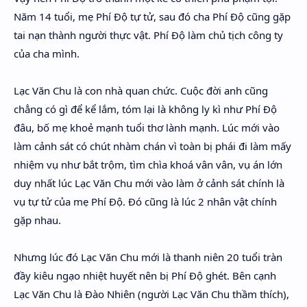
Năm 14 tuổi, mẹ Phí Độ tự tử, sau đó cha Phí Độ cũng gặp
tai nạn thành người thực vật. Phí Độ làm chủ tịch công ty
của cha mình.
Lạc Văn Chu là con nhà quan chức. Cuộc đời anh cũng
chẳng có gì để kể lắm, tóm lại là không ly kì như Phí Độ
đâu, bố mẹ khoẻ mạnh tuổi thơ lành mạnh. Lúc mới vào
làm cảnh sát có chút nhàm chán vì toàn bị phái đi làm mấy
nhiệm vụ như bắt trộm, tìm chìa khoá vân vân, vụ án lớn
duy nhất lúc Lạc Văn Chu mới vào làm ở cảnh sát chính là
vụ tự tử của mẹ Phí Độ. Đó cũng là lúc 2 nhân vật chính
gặp nhau.
Nhưng lúc đó Lạc Văn Chu mới là thanh niên 20 tuổi tràn
đầy kiêu ngạo nhiệt huyết nên bị Phí Độ ghét. Bên cạnh
Lạc Văn Chu là Đào Nhiên (người Lạc Văn Chu thầm thích),