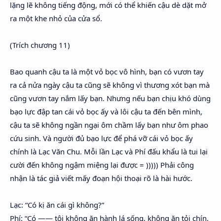
lặng lẽ không tiếng động, mới có thể khiến cậu dè dặt mở
ra một khe nhỏ của cửa sổ.
(Trích chương 11)
Bao quanh cậu ta là một vỏ bọc vô hình, bạn có vươn tay
ra cả nửa ngày cậu ta cũng sẽ không vì thương xót bạn mà
cũng vươn tay nắm lấy bạn. Nhưng nếu bạn chịu khó dùng
bạo lực đập tan cái vỏ bọc ấy và lôi cậu ta đến bên mình,
cậu ta sẽ không ngần ngại ôm chầm lấy bạn như ôm phao
cứu sinh. Và người đủ bạo lực để phá vỡ cái vỏ bọc ấy
chính là Lạc Văn Chu. Mỗi lần Lạc và Phí đấu khẩu là tui lại
cười đến không ngậm miệng lại được = ))))) Phải công
nhận là tác giả viết mấy đoạn hội thoại rõ là hài hước.
Lạc: “Có kị ăn cái gì không?”
Phí: “Có —— tôi không ăn hành lá sống, không ăn tỏi chín,