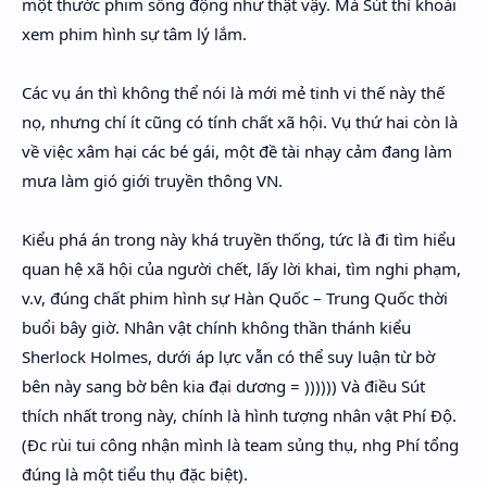
một thước phim sống động như thật vậy. Mà Sút thì khoái
xem phim hình sự tâm lý lắm.
Các vụ án thì không thể nói là mới mẻ tinh vi thế này thế
nọ, nhưng chí ít cũng có tính chất xã hội. Vụ thứ hai còn là
về việc xâm hại các bé gái, một đề tài nhạy cảm đang làm
mưa làm gió giới truyền thông VN.
Kiểu phá án trong này khá truyền thống, tức là đi tìm hiểu
quan hệ xã hội của người chết, lấy lời khai, tìm nghi phạm,
v.v, đúng chất phim hình sự Hàn Quốc – Trung Quốc thời
buổi bây giờ. Nhân vật chính không thần thánh kiểu
Sherlock Holmes, dưới áp lực vẫn có thể suy luận từ bờ
bên này sang bờ bên kia đại dương = )))))) Và điều Sút
thích nhất trong này, chính là hình tượng nhân vật Phí Độ.
(Đc rùi tui công nhận mình là team sủng thụ, nhg Phí tổng
đúng là một tiểu thụ đặc biệt).