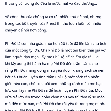
thương cũ, trong đó đều là nước mắt và đau thương…
Về công thụ của chúng ta có rất nhiều thứ để nói, nhưng
trong các bộ truyện của Priest thì thụ luôn luôn có nhiều
chuyện để nói hơn công.
Phí Độ là con nhà giàu, mới hơn 20 tuổi đã lên làm chủ tịch
của một công ty lớn. Cha Phí Độ là một tên biến thái giả vờ
làm người đạo mạo, lấy mẹ Phí Độ để chiếm gia tài. Sau
khi lấy xong thì hành hạ mẹ Phí Độ đến trầm cảm, cho
rằng Phí Độ mang dòng máu yếu đuối, không sạch sẽ nên
bắt đầu huấn luyện tinh thần Phí Độ một cách tàn nhẫn:
giết mèo con, chó con, bắt xem những cảnh máu me bạo
lực, còn lấy mẹ Phí Độ ra để huấn luyện Phí Độ nữa. Một
đứa trẻ lớn lên trong hoàn cảnh như vậy thì tâm lý sẽ méo
mó đến mức nào, mà Phí Độ còn rất yêu thương mẹ mình.
Vậy nên Phí Độ trở thành một kẻ có thiên phú phạm tội.