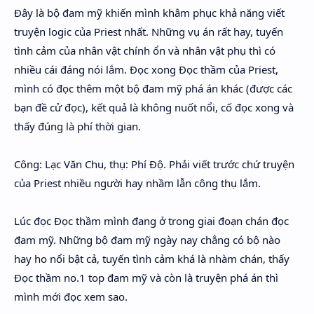
Hidden Menu
Đây là bộ đam mỹ khiến mình khâm phục khả năng viết
truyện logic của Priest nhất. Những vụ án rất hay, tuyến
Hidden Menu
tình cảm của nhân vật chính ổn và nhân vật phụ thì có
nhiều cái đáng nói lắm. Đọc xong Đọc thầm của Priest,
mình có đọc thêm một bộ đam mỹ phá án khác (được các
bạn đề cử đọc), kết quả là không nuốt nổi, cố đọc xong và
thấy đúng là phí thời gian.
Công: Lạc Văn Chu, thụ: Phí Độ. Phải viết trước chứ truyện
của Priest nhiều người hay nhầm lẫn công thụ lắm.
Lúc đọc Đọc thầm mình đang ở trong giai đoạn chán đọc
đam mỹ. Những bộ đam mỹ ngày nay chẳng có bộ nào
hay ho nổi bật cả, tuyến tình cảm khá là nhàm chán, thấy
Đọc thầm no.1 top đam mỹ và còn là truyện phá án thì
mình mới đọc xem sao.