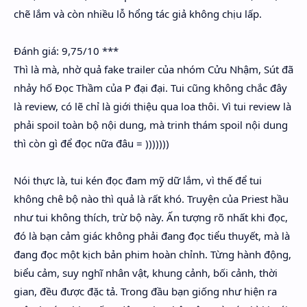
chẽ lắm và còn nhiều lỗ hổng tác giả không chịu lấp.
Đánh giá: 9,75/10 ***
Thì là mà, nhờ quả fake trailer của nhóm Cửu Nhậm, Sút đã
nhảy hố Đọc Thầm của P đại đại. Tui cũng không chắc đây
là review, có lẽ chỉ là giới thiệu qua loa thôi. Vì tui review là
phải spoil toàn bộ nội dung, mà trinh thám spoil nội dung
thì còn gì để đọc nữa đâu = )))))))
Nói thực là, tui kén đọc đam mỹ dữ lắm, vì thế để tui
không chê bộ nào thì quả là rất khó. Truyện của Priest hầu
như tui không thích, trừ bộ này. Ấn tượng rõ nhất khi đọc,
đó là bạn cảm giác không phải đang đọc tiểu thuyết, mà là
đang đọc một kịch bản phim hoàn chỉnh. Từng hành động,
biểu cảm, suy nghĩ nhân vật, khung cảnh, bối cảnh, thời
gian, đều được đặc tả. Trong đầu bạn giống như hiện ra