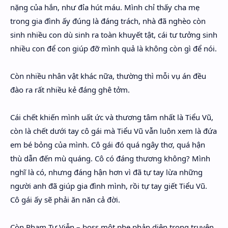
nặng của hắn, như đỉa hút máu. Mình chỉ thấy cha mẹ
trong gia đình ấy đúng là đáng trách, nhà đã nghèo còn
sinh nhiều con dù sinh ra toàn khuyết tật, cái tư tưởng sinh
nhiều con để con giúp đỡ mình quả là không còn gì để nói.
Còn nhiều nhân vật khác nữa, thường thì mỗi vụ án đều
đào ra rất nhiều kẻ đáng ghê tởm.
Cái chết khiến mình uất ức và thương tâm nhất là Tiểu Vũ,
còn là chết dưới tay cô gái mà Tiểu Vũ vẫn luôn xem là đứa
em bé bỏng của mình. Cô gái đó quá ngây thơ, quá hận
thù dẫn đến mù quáng. Cô có đáng thương không? Mình
nghĩ là có, nhưng đáng hận hơn vì đã tự tay lừa những
người anh đã giúp gia đình mình, rồi tự tay giết Tiểu Vũ.
Cô gái ấy sẽ phải ăn năn cả đời.
Còn Phạm Tư Viễn – boss một phe phản diện trong truyện