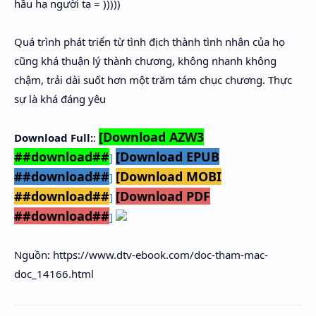
hầu hạ người ta = )))))
Quá trình phát triển từ tình địch thành tình nhân của họ
cũng khá thuận lý thành chương, không nhanh không
chậm, trải dài suốt hơn một trăm tám chục chương. Thực
sự là khá đáng yêu
[Download AZW3
Download Full:
:
##download##
[Download EPUB
]
##download##
[Download MOBI
]
##download##
[Download PDF
]
##download##
]
Nguồn: https://www.dtv-ebook.com/doc-tham-mac-
doc_14166.html