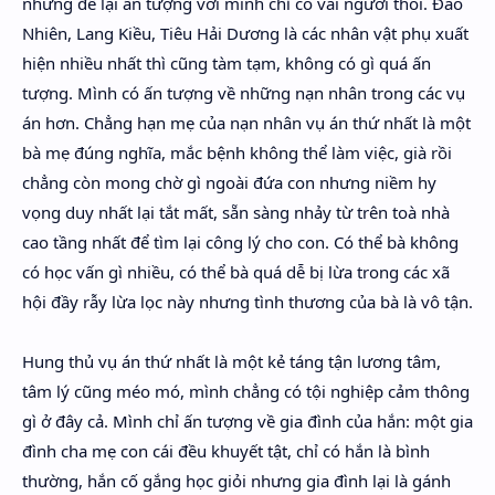
nhưng để lại ấn tượng với mình chỉ có vài người thôi. Đào
Nhiên, Lang Kiều, Tiêu Hải Dương là các nhân vật phụ xuất
hiện nhiều nhất thì cũng tàm tạm, không có gì quá ấn
tượng. Mình có ấn tượng về những nạn nhân trong các vụ
án hơn. Chẳng hạn mẹ của nạn nhân vụ án thứ nhất là một
bà mẹ đúng nghĩa, mắc bệnh không thể làm việc, già rồi
chẳng còn mong chờ gì ngoài đứa con nhưng niềm hy
vọng duy nhất lại tắt mất, sẵn sàng nhảy từ trên toà nhà
cao tầng nhất để tìm lại công lý cho con. Có thể bà không
có học vấn gì nhiều, có thể bà quá dễ bị lừa trong các xã
hội đầy rẫy lừa lọc này nhưng tình thương của bà là vô tận.
Hung thủ vụ án thứ nhất là một kẻ táng tận lương tâm,
tâm lý cũng méo mó, mình chẳng có tội nghiệp cảm thông
gì ở đây cả. Mình chỉ ấn tượng về gia đình của hắn: một gia
đình cha mẹ con cái đều khuyết tật, chỉ có hắn là bình
thường, hắn cố gắng học giỏi nhưng gia đình lại là gánh