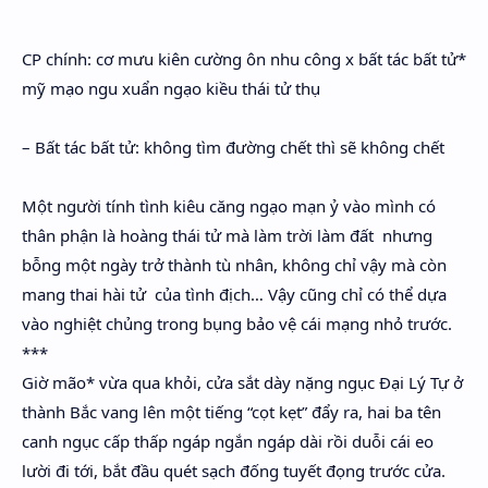
Hidden Menu
CP chính: cơ mưu kiên cường ôn nhu công x bất tác bất tử*
Hidden Menu
mỹ mạo ngu xuẩn ngạo kiều thái tử thụ
– Bất tác bất tử: không tìm đường chết thì sẽ không chết
Một người tính tình kiêu căng ngạo mạn ỷ vào mình có
thân phận là hoàng thái tử mà làm trời làm đất nhưng
bỗng một ngày trở thành tù nhân, không chỉ vậy mà còn
mang thai hài tử của tình địch… Vậy cũng chỉ có thể dựa
vào nghiệt chủng trong bụng bảo vệ cái mạng nhỏ trước.
***
Giờ mão* vừa qua khỏi, cửa sắt dày nặng ngục Đại Lý Tự ở
thành Bắc vang lên một tiếng “cọt kẹt” đẩy ra, hai ba tên
canh ngục cấp thấp ngáp ngắn ngáp dài rồi duỗi cái eo
lười đi tới, bắt đầu quét sạch đống tuyết đọng trước cửa.