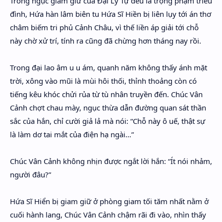
Trong ngục giam giữ của Đại Lý Tự đều là trọng phạm triều
đình, Hứa hàn lâm biên tu Hứa Sĩ Hiền bị liên lụy tới án thơ
châm biếm tri phủ Cảnh Châu, vì thế liền áp giải tới chỗ
này chờ xử trí, tính ra cũng đã chừng hơn tháng nay rồi.
Trong đại lao âm u u ám, quanh năm không thấy ánh mặt
trời, xông vào mũi là mùi hôi thối, thỉnh thoảng còn có
tiếng kêu khóc chửi rủa từ tù nhân truyền đến. Chúc Vân
Cảnh chợt chau mày, ngục thừa dẫn đường quan sát thần
sắc của hắn, chỉ cười giả lả mà nói: “Chỗ này ô uế, thật sự
là làm dơ tai mắt của điện hạ ngài…”
Chúc Vân Cảnh không nhịn được ngắt lời hắn: “Ít nói nhảm,
người đâu?”
Hứa Sĩ Hiển bị giam giữ ở phòng giam tối tăm nhất nằm ở
cuối hành lang, Chúc Vân Cảnh chậm rãi đi vào, nhìn thấy