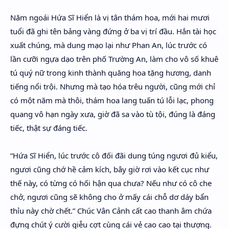
Năm ngoái Hứa Sĩ Hiển là vị tân thám hoa, mới hai mươi
tuổi đã ghi tên bảng vàng đứng ở ba vị trí đầu. Hắn tài học
xuất chúng, mà dung mạo lại như Phan An, lúc trước có
lần cưỡi ngựa dạo trên phố Trường An, làm cho vô số khuê
tú quý nữ trong kinh thành quăng hoa tặng hương, danh
tiếng nổi trội. Nhưng mà tạo hóa trêu người, cũng mới chỉ
có một năm mà thôi, thám hoa lang tuấn tú lỗi lạc, phong
quang vô hạn ngày xưa, giờ đã sa vào tù tội, đúng là đáng
tiếc, thật sự đáng tiếc.
“Hứa Sĩ Hiển, lúc trước cô đối đãi dung túng ngươi đủ kiểu,
ngươi cũng chớ hề cảm kích, bây giờ rơi vào kết cục như
thế này, có từng có hối hận qua chưa? Nếu như có cô che
chở, ngươi cũng sẽ không cho ở mấy cái chỗ dơ dáy bẩn
thỉu này chờ chết.” Chúc Vân Cảnh cất cao thanh âm chứa
đựng chút ý cười giễu cợt cùng cái vẻ cao cao tại thượng.