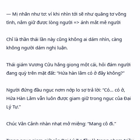
— Mị nhãn như tơ: ví khi nhìn tới sẽ như quăng tơ võng
tình, nắm giữ được lòng người => ánh mắt mê người
Chỉ là thần thái lần này cũng không ai dám nhìn, càng
không người dám nghị luận.
Thái giám Vương Cửu hắng giọng một cái, hỏi đám người
đang quỳ trên mặt đất: “Hứa hàn lâm có ở đây không?”
Người đứng đầu ngục nơm nớp lo sợ trả lời: “Có… có ở,
Hứa Hàn Lâm vẫn luôn được giam giữ trong ngục của Đại
Lý Tự.”
Chúc Vân Cảnh nhàn nhạt mở miệng: “Mang cô đi.”