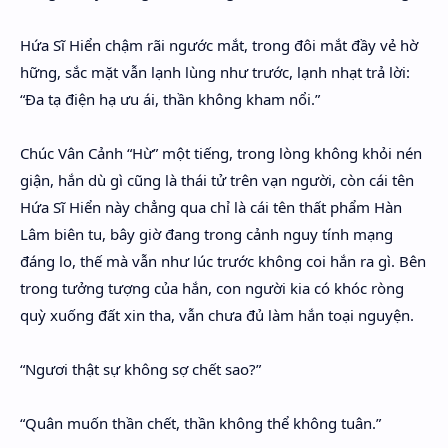
Hứa Sĩ Hiển chậm rãi ngước mắt, trong đôi mắt đầy vẻ hờ
hững, sắc mặt vẫn lạnh lùng như trước, lạnh nhạt trả lời:
“Đa tạ điện hạ ưu ái, thần không kham nổi.”
Chúc Vân Cảnh “Hừ” một tiếng, trong lòng không khỏi nén
giận, hắn dù gì cũng là thái tử trên vạn người, còn cái tên
Hứa Sĩ Hiển này chẳng qua chỉ là cái tên thất phẩm Hàn
Lâm biên tu, bây giờ đang trong cảnh nguy tính mạng
đáng lo, thế mà vẫn như lúc trước không coi hắn ra gì. Bên
trong tưởng tượng của hắn, con người kia có khóc ròng
quỳ xuống đất xin tha, vẫn chưa đủ làm hắn toại nguyện.
“Ngươi thật sự không sợ chết sao?”
“Quân muốn thần chết, thần không thể không tuân.”