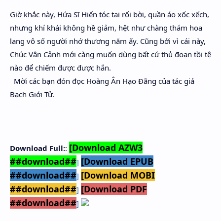
Giờ khắc này, Hứa Sĩ Hiển tóc tai rối bời, quần áo xốc xếch,
nhưng khí khái không hề giảm, hệt như chàng thám hoa
lang vô số người nhớ thương năm ấy. Cũng bởi vì cái này,
Chúc Vân Cảnh mới càng muốn dùng bất cứ thủ đoạn tồi tệ
nào để chiếm được được hắn.
Mời các bạn đón đọc Hoàng Ân Hạo Đãng của tác giả
Bạch Giới Tử.
[Download AZW3
Download Full:
:
##download##
[Download EPUB
]
##download##
[Download MOBI
]
##download##
[Download PDF
]
##download##
]