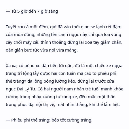
— Từ 5 giờ đến 7 giờ sáng
Tuyết rơi cả một đêm, giờ đã vào thời gian se lạnh rét đậm
của mùa đông, những tên canh ngục này chỉ qua loa vung
cây chổi mấy cái, thỉnh thoảng dừng lại xoa tay giậm chân,
oán giận bực tức vừa nói vừa mắng.
Xa xa, có tiếng xe dần tiến tới gần, đó là một chiếc xe ngựa
trang trí lộng lẫy được hai con tuấn mã cao to phiêu phì
thể tráng* da lông bóng lưỡng kéo, dừng lại trước cửa
ngục Đại Lý Tự. Có hai người nam nhân trẻ tuổi mạnh khỏe
cường tráng nhảy xuống từ càng xe, đều mặc một thân
trang phục đại nội thị vệ, mắt nhìn thẳng, khí thế lẫm liệt.
— Phiêu phì thể tráng: béo tốt cường tráng.