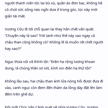
người thanh niên tóc tai bù xù, quần áo đơn bạc, không hề
có chút sức sống nào ngồi dựa ở trong góc, lúc này mới
giận tái mặt.
Vương Cửu đi tới chỗ quan lại thay hắn chất vấn quát:
“Chuyện này là sao? Trời lạnh như thế này sao ngay cả
chậu than cũng không có? Không lẽ là muốn rét chết người
hay sao?!”
Ngục thừa vội vã thỉnh tội: “Điện hạ rộng lượng khoan
dung, là chúng thần sơ sót, kính xin điện hạ thứ tội!”
Không lâu sau, hai chậu than ánh lửa nóng hổi được đưa đi
vào, canh ngục còn đem đến thảm da lông dày đặt lên làm
đệm trên ghế dự.
Đôi mắt Chúc Vân Cảnh quét về phía Vương Cửu, Vương