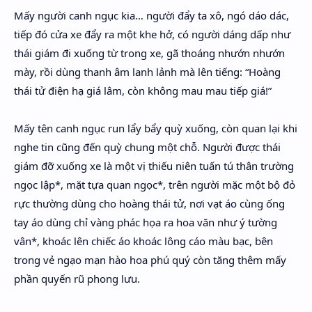
Mấy người canh ngục kia… người đẩy ta xô, ngó dáo dác,
tiếp đó cửa xe đẩy ra một khe hở, có người dáng dấp như
thái giám đi xuống từ trong xe, gã thoáng nhướn nhướn
mày, rồi dùng thanh âm lanh lảnh mà lên tiếng: “Hoàng
thái tử điện hạ giá lâm, còn không mau mau tiếp giá!”
Mấy tên canh ngục run lẩy bẩy quỳ xuống, còn quan lại khi
nghe tin cũng đến quỳ chung một chỗ. Người được thái
giám đỡ xuống xe là một vị thiếu niên tuấn tú thân trường
ngọc lập*, mặt tựa quan ngọc*, trên người mặc một bộ đỏ
rực thường dùng cho hoàng thái tử, nơi vạt áo cùng ống
tay áo dùng chỉ vàng phác họa ra hoa văn như ý tường
vân*, khoác lên chiếc áo khoác lông cáo màu bạc, bên
trong vẻ ngạo mạn hào hoa phú quý còn tăng thêm mấy
phần quyến rũ phong lưu.