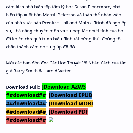
cảm kích nhà biên tập tâm lý học Susan Finnemore, nhà
biên tập xuất bản Merrill Peterson và toàn thể nhân viên
của nhà xuất bản Prentice-Hall and Matrix. Trình độ nghiệp
vụ, khả năng chuyên môn và sự hợp tác nhiệt tình của họ
đã khiến cho quá trình hiệu đính rất hứng thú. Chúng tôi
chân thành cảm ơn sự giúp đỡ đó.
Mời các bạn đón đọc Các Học Thuyết Về Nhân Cách của tác
giả Barry Smith & Harold Vetter.
[Download AZW3
Download Full:
:
##download##
[Download EPUB
]
##download##
[Download MOBI
]
##download##
[Download PDF
]
##download##
]