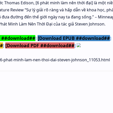
c Thomas Edison, [6 phát minh làm nên thời đại] là một ni
ture Review “Sự lý giải rõ ràng và hấp dẫn về khoa học, ph
 đưa đường đến thế giới ngày nay ta đang sống.” – Minnea
Phát Minh Làm Nên Thời Đại của tác giả Steven Johnson.
3 ##download##
[Download EPUB ##download##
]
]
##
[Download PDF ##download##
]
]
6-phat-minh-lam-nen-thoi-dai-steven-johnson_11053.html