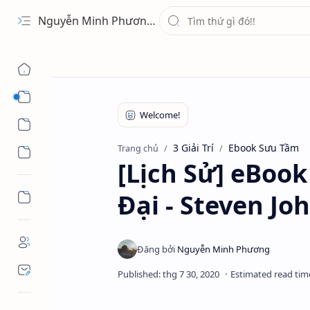
Nguyễn Minh Phương - Blog Chia sẻ Kiến thức Chứng khoán & Tài liệu Toán học
1 Ứng Dụng
2 Học Tập
3 Giải Trí
Ebook Sưu Tầm
Trang chủ
3 Giải Trí
[Lịch Sử] eBoo
Đại - Steven Joh