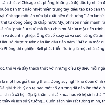
ần thiết vì Chicago rất phẳng; không có độ dốc tự nhiên 
uôn bán thịt náo nhiệt miền trung tây, điều táo bạo cần th
hại. Chicago một lần nữa lại xuất hiện ở chương “Làm lạnh”: 
ờ thịt từ đồng bằng đi khắp nước Mỹ. Johnson nhấn mạnh r
ả của “phút Eureka” mà là sự chín muồi của một tiến trình 
h và doanh nghiệp. Ông đã cố xoay xở và cuối cùng đã tìm
ữ liệu số được truyền dẫn lần đầu tiên năm 1943 qua một 
à Phòng thí nghiệm Bell phát triển: Turing là một nhà sáng
c, thú vị và đầy thách thức với những điều kỳ diệu mỗi ngà
n là một học giả thông thái… Dòng suy nghĩ khó đoán định 
Để giải thích lý do tại sao một số ý tưởng đã đảo lộn thế giớ
ịch sử xã hội, địa lý, thậm chí cả khoa học về hệ sinh thái.”
 thầy về lịch sử ý tưởng… Cuốn sách này rất tường minh, th