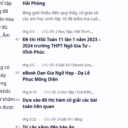
hỉ tập
Hải Phòng
g đã
Blog giới thiệu đến quý thầy, cô giáo và
các em học sinh lớp 10 đề kiểm tra cuối
iến hóa
học kỳ 1 môn Toán 10 năm học 2023 –
y đủ
2024 trường THPT Nhữ Văn Lan, th…
h, Âm
Đề thi HSG Toán 11 lần 1 năm 2023 –
2024 trường THPT Ngô Gia Tự –
Vĩnh Phúc
ng có
eBook Oan Gia Ngõ Hẹp - Dạ Lễ
Máy
Phục Mông Diện
ông
 khốc
sự khâm
Dựa vào đồ thị hàm số giải các bài
toán liên quan
go được
Từ cây xăng đến bàn ăn