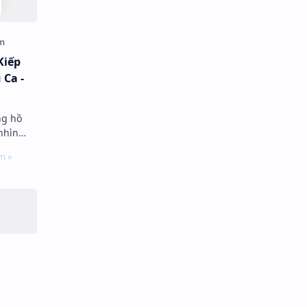
Kiếp
 Ca -
ng hồ
nhìn