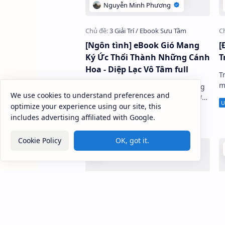
[Ngôn tình] eBook Gió Mang
[
Ký Ức Thổi Thành Những Cánh
T
Hoa - Diệp Lạc Vô Tâm full
T
m
Gió Mang Ký Ức Thổi Thành Những
We use cookies to understand preferences and
Cánh Hoa có tựa dịch mạng là Vượt
optimize your experience using our site, this
Qua…
includes advertising affiliated with Google.
Cookie Policy
OK, got it.