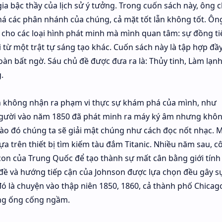
ia bậc thầy của lịch sử ý tưởng. Trong cuốn sách này, ông c
á các phân nhánh của chúng, cả mặt tốt lẫn không tốt. Ôn
i cho các loại hình phát minh mà mình quan tâm: sự đồng t
 từ một trật tự sáng tạo khác. Cuốn sách này là tập hợp đầ
àn bất ngờ. Sáu chủ đề được đưa ra là: Thủy tinh, Làm lạn
.
 không nhận ra phạm vi thực sự khám phá của mình, như
 người vào năm 1850 đã phát minh ra máy ký âm nhưng khô
y nào đó chúng ta sẽ giải mật chúng như cách đọc nốt nhạc. 
a trên thiết bị tìm kiếm tàu đắm Titanic. Nhiều năm sau, c
 con của Trung Quốc để tạo thành sự mất cân bằng giới tính
ủ đề và hướng tiếp cận của Johnson được lựa chọn đều gây 
ó là chuyện vào thập niên 1850, 1860, cả thành phố Chica
ống ống cống ngầm.