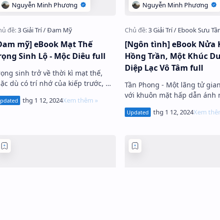
Đam mỹ] eBook Mạt Thế
[Ngôn tình] eBook Nửa 
rọng Sinh Lộ - Mộc Diêu full
Hồng Trần, Một Khúc Du
Diệp Lạc Vô Tâm full
rọng sinh trở về thời kì mạt thế,
ặc dù có trí nhớ của kiếp trước, …
Tần Phong - Một lãng tử gia
với khuôn mặt hấp dẫn ánh 
của m…