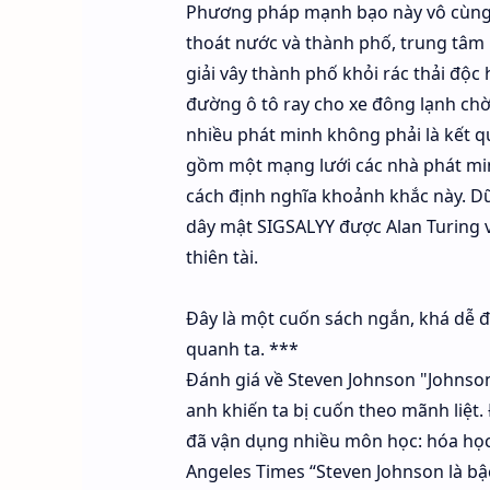
Phương pháp mạnh bạo này vô cùng c
thoát nước và thành phố, trung tâm b
giải vây thành phố khỏi rác thải độc 
đường ô tô ray cho xe đông lạnh ch
nhiều phát minh không phải là kết qu
gồm một mạng lưới các nhà phát min
cách định nghĩa khoảnh khắc này. D
dây mật SIGSALYY được Alan Turing v
thiên tài.
Đây là một cuốn sách ngắn, khá dễ đọ
quanh ta. ***
Đánh giá về Steven Johnson "Johnso
anh khiến ta bị cuốn theo mãnh liệt. 
đã vận dụng nhiều môn học: hóa học, l
Angeles Times “Steven Johnson là bậc