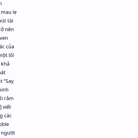
n
 mau lẹ
út tài
rở nên
even
ác của
ột lối
ì khả
hát
t “Say
minh
ối rắm
 viết
g các
oble
3 người