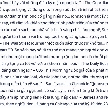
ờng thấy với những điều kỳ diệu quanh ta.” – The Guardia
n, quan trọng và đúng dịp: Trong suốt tiến trình phát triển
hi cư dân thành phố cố gắng hiểu nó… Johnson là một cây b
ạp, rối rắm và khiến cho tiến trình phát triển của chúng t
ữa các cuốn sách tao nhã về lịch sử sáng chế công nghệ, St
người tán thành vai trò hợp tác trong sáng tạo… Sự uyên b
– The Wall Street Journal “Một cuốn sách thực sự khó tin… m
Stewart “Cuốn sách này sở dĩ có thể mở mang cho người đọc v
gười như một mạng lưới ảnh hưởng rộng lớn hơn là chuỗi p
à sự tụng ca tót vời với trí khôn nhân loại.” – The Daily Beas
 đáng kinh ngạc.” – CBS This Morning “Độc giả của 6 phát 
tài hoa của nhân loại, và của Johnson, những điều thường r
ng diễn tiến về sau.” – San Francisco Chronicle “[Johnson]
ao nhã mà gần gụi, anh có sức lây lan niềm hứng khởi tron
y ăm ắp những liên kết lạ lùng, hấp dẫn.” – Barnes and N
ầm, theo nghĩa đen, là nâng cả Chicago của thế kỷ 19 đến 2