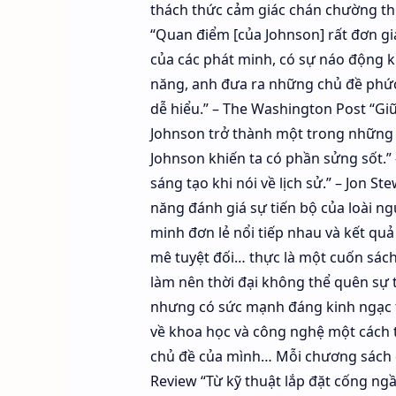
thách thức cảm giác chán chường thư
“Quan điểm [của Johnson] rất đơn giả
của các phát minh, có sự náo động k
năng, anh đưa ra những chủ đề phức t
dễ hiểu.” – The Washington Post “Gi
Johnson trở thành một trong những 
Johnson khiến ta có phần sửng sốt.” 
sáng tạo khi nói về lịch sử.” – Jon 
năng đánh giá sự tiến bộ của loài n
minh đơn lẻ nổi tiếp nhau và kết quả l
mê tuyệt đối… thực là một cuốn sách
làm nên thời đại không thể quên sự 
nhưng có sức mạnh đáng kinh ngạc tro
về khoa học và công nghệ một cách t
chủ đề của mình… Mỗi chương sách đầ
Review “Từ kỹ thuật lắp đặt cống ng