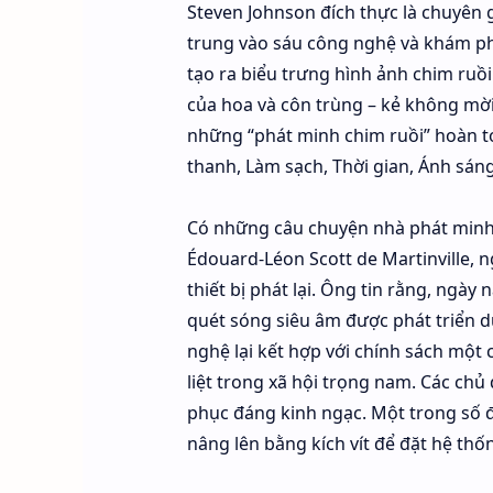
Steven Johnson đích thực là chuyên g
trung vào sáu công nghệ và khám ph
tạo ra biểu trưng hình ảnh chim ruồ
của hoa và côn trùng – kẻ không mời
những “phát minh chim ruồi” hoàn to
thanh, Làm sạch, Thời gian, Ánh sáng
Có những câu chuyện nhà phát minh
Édouard-Léon Scott de Martinville,
thiết bị phát lại. Ông tin rằng, ngà
quét sóng siêu âm được phát triển dự
nghệ lại kết hợp với chính sách một
liệt trong xã hội trọng nam. Các ch
phục đáng kinh ngạc. Một trong số đ
nâng lên bằng kích vít để đặt hệ th