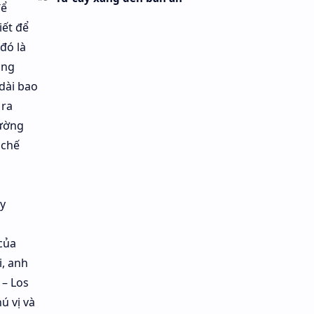
để
iết để
đó là
ằng
dài bao
 ra
đường
 chế
y
của
i, anh
 – Los
ú vị và