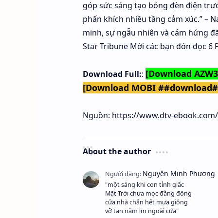
góp sức sáng tạo bóng đèn điện trướ
phấn khích nhiều tầng cảm xúc.” – Na
minh, sự ngẫu nhiên và cảm hứng đã
Star Tribune Mời các bạn đón đọc 6 
[Download AZW
Download Full:
:
[Download MOBI ##download
Nguồn: https://www.dtv-ebook.com/
About the author
"một sáng khi con tỉnh giấc
Mặt Trời chưa mọc đằng đông
cửa nhà chắn hết mưa giông
vỡ tan nằm im ngoài cửa"