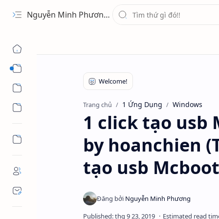
Nguyễn Minh Phương - Blog Chia sẻ Kiến thức Chứng khoán & Tài liệu Toán học
1 Ứng Dụng
2 Học Tập
1 Ứng Dụng
Windows
Trang chủ
3 Giải Trí
1 click tạo usb
by hoanchien (T
tạo usb Mcboot