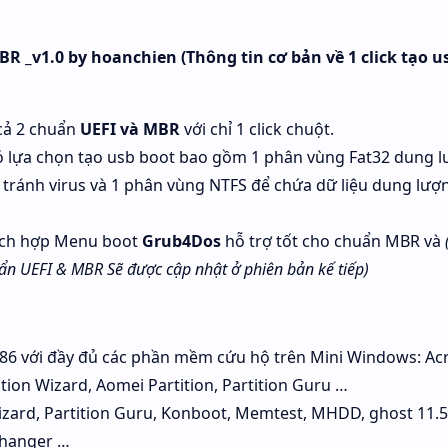
BR _v1.0 by hoanchien (Thông tin cơ bản về 1 click tạo u
cả 2 chuẩn
UEFI và MBR
với chỉ 1 click chuột.
có lựa chọn tạo usb boot bao gồm 1 phân vùng Fat32 dung 
ể tránh virus và 1 phân vùng NTFS để chứa dữ liệu dung lượ
tích hợp Menu boot
Grub4Dos
hỗ trợ tốt cho chuẩn MBR và
uẩn UEFI & MBR Sẽ được cập nhật ở phiên bản kế tiếp)
6 với đầy đủ các phần mềm cứu hộ trên Mini Windows: Ac
tion Wizard, Aomei Partition, Partition Guru …
izard, Partition Guru, Konboot, Memtest, MHDD, ghost 11.
Changer …