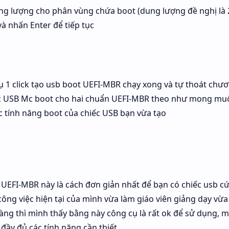
g lượng cho phân vùng chứa boot (dung lượng đề nghị là 
 nhấn Enter để tiếp tục
ụ 1 click tạo usb boot UEFI-MBR chạy xong và tự thoát chư
đực USB Mc boot cho hai chuẩn UEFI-MBR theo như mong muố
ác tính năng boot của chiếc USB bạn vừa tạo
 UEFI-MBR này là cách đơn giản nhất để bạn có chiếc usb c
ông việc hiện tại của mình vừa làm giáo viên giảng dạy vừa
ng thì mình thấy bằng này công cụ là rất ok để sử dụng, m
đầy đủ các tính năng cần thiết