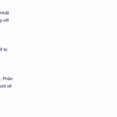
 nhất
y với
t bị
. Phần
usb sẽ