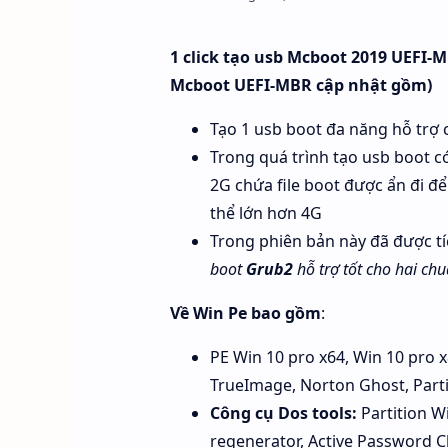
1 click tạo usb Mcboot 2019 UEFI-M
Mcboot UEFI-MBR cập nhật gồm)
Tạo 1 usb boot đa năng hỗ trợ 
Trong quá trình tạo usb boot 
2G chứa file boot được ẩn đi đ
thể lớn hơn 4G
Trong phiên bản này đã được 
boot
Grub2
hỗ trợ tốt cho hai ch
Về Win Pe bao gồm
:
PE Win 10 pro x64, Win 10 pro x8
TrueImage, Norton Ghost, Parti
Công cụ Dos tools:
Partition W
regenerator, Active Password 