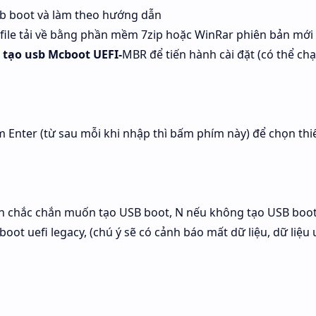
sb boot và làm theo hướng dẫn
n file tải về bằng phần mềm 7zip hoặc WinRar phiên bản mới
k tạo usb Mcboot UEFI-
MBR để tiến hành cài đặt (có thể chạ
 Enter (từ sau mỗi khi nhập thì bấm phím này) để chọn thiế
ạn chắc chắn muốn tạo USB boot, N nếu không tạo USB boot
ot uefi legacy, (chú ý sẽ có cảnh báo mất dữ liệu, dữ liệu 