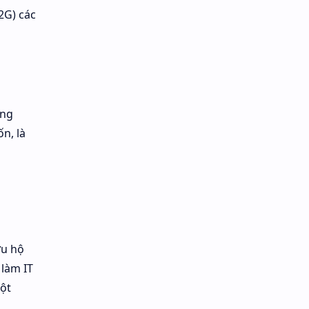
2G) các
ơng
n, là
ứu hộ
 làm IT
ột