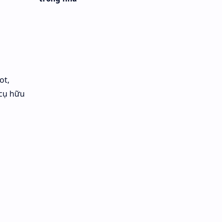
ot,
 cụ hữu