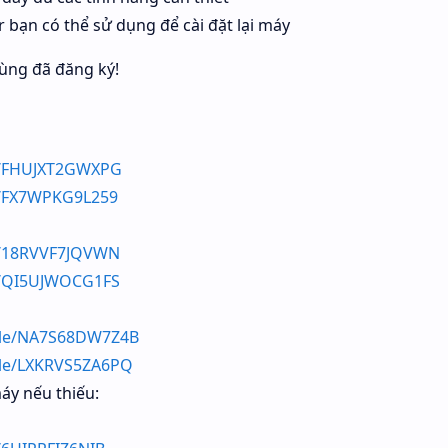
 bạn có thể sử dụng để cài đặt lại máy
ùng đã đăng ký!
le/FHUJXT2GWXPG
le/FX7WPKG9L259
le/18RVVF7JQVWN
le/QI5UJWOCG1FS
file/NA7S68DW7Z4B
file/LXKRVS5ZA6PQ
áy nếu thiếu: