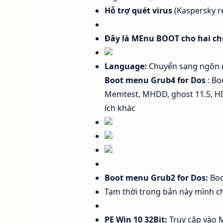
Hỗ trợ quét virus
(Kaspersky re
Đây là MEnu BOOT cho hai ch
Language:
Chuyển sang ngôn n
Boot menu Grub4 for Dos
: Bo
Memtest, MHDD, ghost 11.5, HD
ích khác
Boot menu Grub2 for Dos:
Boo
Tạm thời trong bản này mình c
PE Win 10 32Bit:
Truy cập vào M