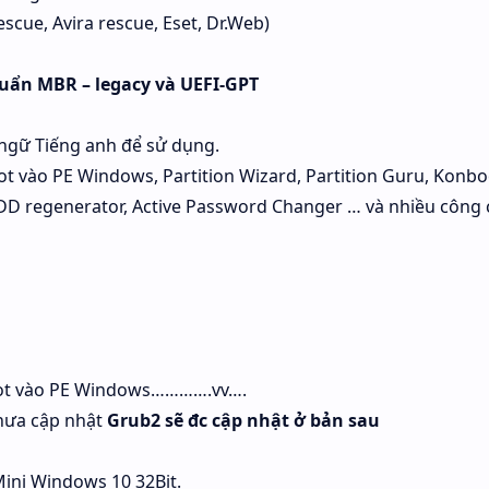
scue, Avira rescue, Eset, Dr.Web)
uẩn MBR – legacy và UEFI-GPT
gữ Tiếng anh để sử dụng.
ot vào PE Windows, Partition Wizard, Partition Guru, Konbo
D regenerator, Active Password Changer … và nhiều công
t vào PE Windows………….vv….
hưa cập nhật
Grub2 sẽ đc cập nhật ở bản sau
ini Windows 10 32Bit.