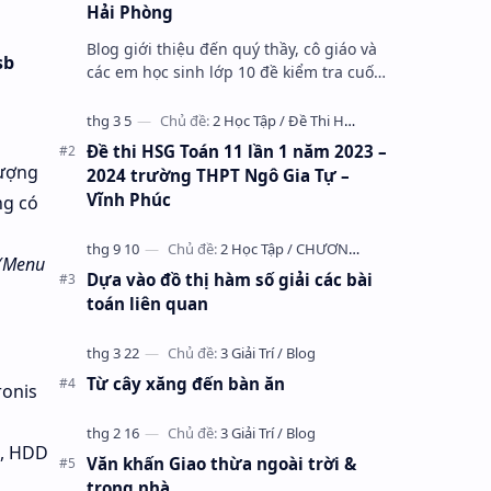
Hải Phòng
Blog giới thiệu đến quý thầy, cô giáo và
sb
các em học sinh lớp 10 đề kiểm tra cuối
học kỳ 1 môn Toán 10 năm học 2023 –
2024 trường THPT Nhữ Văn Lan, th…
Đề thi HSG Toán 11 lần 1 năm 2023 –
lượng
2024 trường THPT Ngô Gia Tự –
Vĩnh Phúc
ng có
(Menu
Dựa vào đồ thị hàm số giải các bài
toán liên quan
Từ cây xăng đến bàn ăn
ronis
5, HDD
Văn khấn Giao thừa ngoài trời &
trong nhà