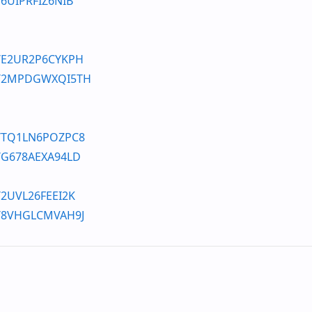
e/6UIPRFIZ6NIB
le/E2UR2P6CYKPH
ile/2MPDGWXQI5TH
le/TQ1LN6POZPC8
le/G678AEXA94LD
e/2UVL26FEEI2K
le/8VHGLCMVAH9J